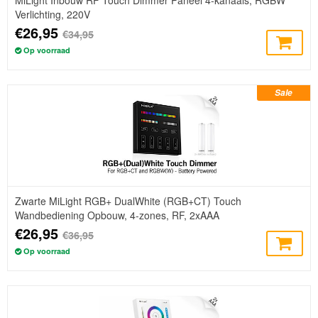
MiLight Inbouw RF Touch Dimmer Paneel 4-kanaals, RGBW
Verlichting, 220V
€26,95
€34,95
Op voorraad
Sale
Zwarte MiLight RGB+ DualWhite (RGB+CT) Touch
Wandbediening Opbouw, 4-zones, RF, 2xAAA
€26,95
€36,95
Op voorraad