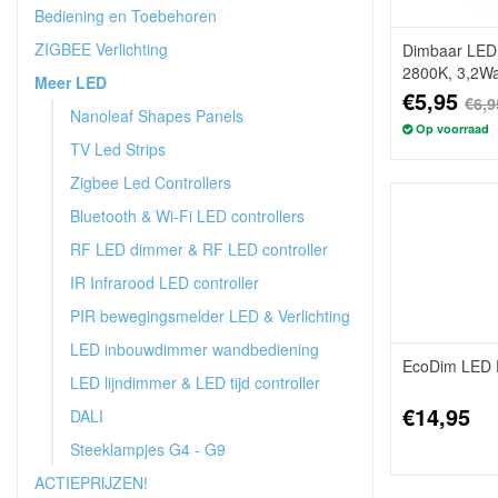
Bediening en Toebehoren
ZIGBEE Verlichting
Dimbaar LED 
2800K, 3,2Wat
Meer LED
€5,95
€6,9
Nanoleaf Shapes Panels
Op voorraad
TV Led Strips
Zigbee Led Controllers
Bluetooth & Wi-Fi LED controllers
RF LED dimmer & RF LED controller
IR Infrarood LED controller
PIR bewegingsmelder LED & Verlichting
LED inbouwdimmer wandbediening
EcoDim LED E
LED lijndimmer & LED tijd controller
€14,95
DALI
Steeklampjes G4 - G9
ACTIEPRIJZEN!