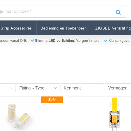
Strip Accessoires
Bediening en Toebehoren
ZIGBEE Verlichting
onden vanaf €49,
Slimme LED verlichting
. Morgen in huis!
Klanten geve
Fitting ~ Type
Kenmerk
Vermogen
Sale