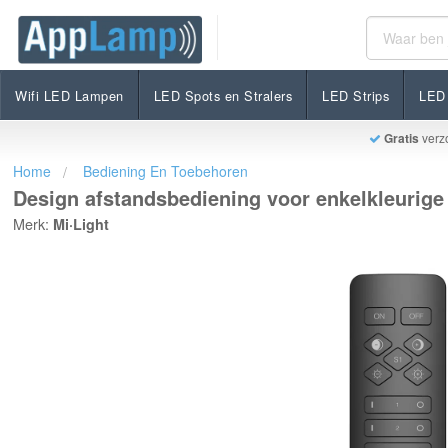
Design afstandsbediening voor enkelkleurige / dual wh
€16,95
Op voorraad
Incl. btw
Wifi LED Lampen
LED Spots en Stralers
LED Strips
LED 
Gratis
verz
Home
Bediening En Toebehoren
Design afstandsbediening voor enkelkleurige /
Merk:
Mi·Light