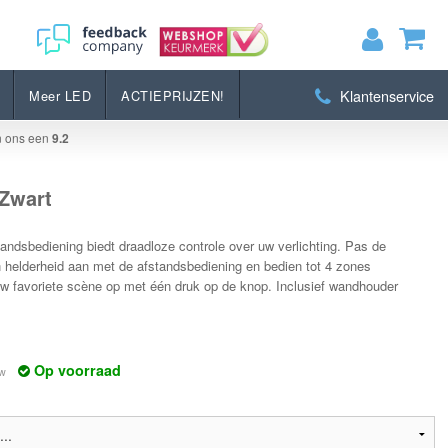
Bestellen
Klantenservice
Meer LED
ACTIEPRIJZEN!
MIJN WINKELWAGEN
0
Artikelen)
n ons een
9.2
BEKIJKEN
BESTELLEN
 Zwart
ndsbediening biedt draadloze controle over uw verlichting. Pas de
 helderheid aan met de afstandsbediening en bedien tot 4 zones
uw favoriete scène op met één druk op de knop. Inclusief wandhouder
Op voorraad
tw