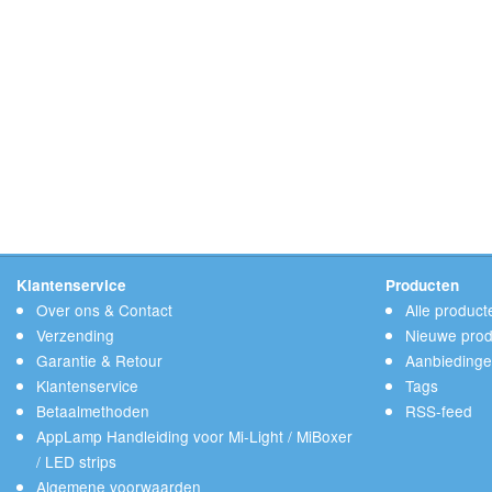
Klantenservice
Producten
Over ons & Contact
Alle product
Verzending
Nieuwe prod
Garantie & Retour
Aanbieding
Klantenservice
Tags
Betaalmethoden
RSS-feed
AppLamp Handleiding voor Mi-Light / MiBoxer
/ LED strips
Algemene voorwaarden