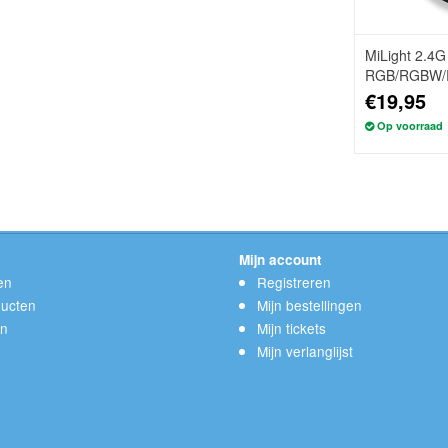
MiLight 2.4
RGB/RGBW/
Batterijen
€19,95
Op voorraad
Mijn account
en
Registreren
ucten
Mijn bestellingen
en
Mijn tickets
Mijn verlanglijst