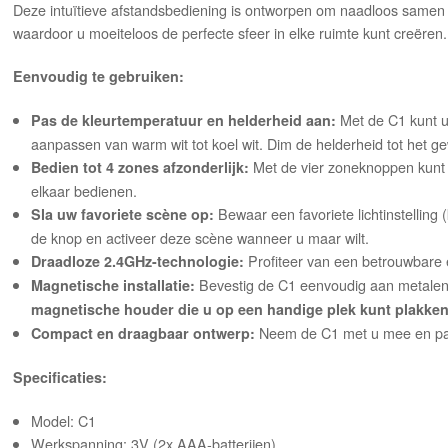
Deze intuïtieve afstandsbediening is ontworpen om naadloos samen
waardoor u moeiteloos de perfecte sfeer in elke ruimte kunt creëren
Eenvoudig te gebruiken:
Met de C1 kunt u 
Pas de kleurtemperatuur en helderheid aan:
aanpassen van warm wit tot koel wit. Dim de helderheid tot het g
Met de vier zoneknoppen kunt 
Bedien tot 4 zones afzonderlijk:
elkaar bedienen.
Bewaar een favoriete lichtinstelling
Sla uw favoriete scène op:
de knop en activeer deze scène wanneer u maar wilt.
Profiteer van een betrouwbare e
Draadloze 2.4GHz-technologie:
Bevestig de C1 eenvoudig aan metalen
Magnetische installatie:
magnetische houder die u op een handige plek kunt plakken
Neem de C1 met u mee en pas u
Compact en draagbaar ontwerp:
Specificaties:
Model: C1
Werkspanning: 3V (2x AAA-batterijen)