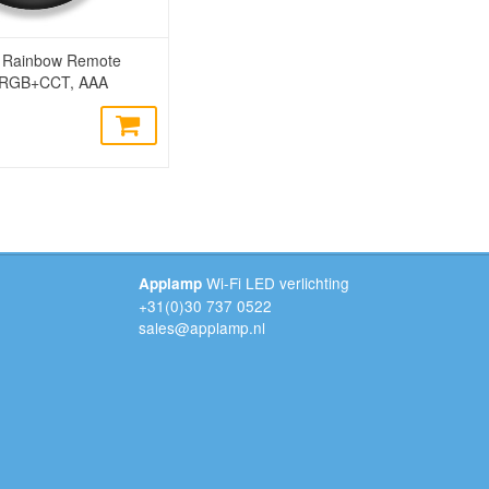
G Rainbow Remote
RGB+CCT, AAA
Wi-Fi LED verlichting
Applamp
+31(0)30 737 0522
sales@applamp.nl