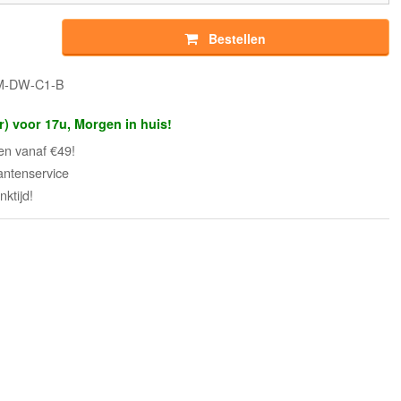
Bestellen
RM-DW-C1-B
r) voor 17u, Morgen in huis!
en vanaf €49!
antenservice
ktijd!