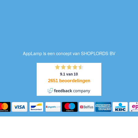
AppLamp is een concept van SHOPLORDS BV