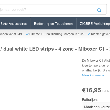
ite LED strips - 4 zone - Miboxer C1 - Zwart
Strip Accessoires
Bediening en Toebehoren
ZIGBEE Verlichting
onden vanaf €49,
Slimme LED verlichting
. Morgen in huis!
Klanten geve
 dual white LED strips - 4 zone - Miboxer C1 -
De Miboxer C1 Afsta
kleurtemperatuur en
onafhankelijk. Sla 
Meer informatie
€16,95
Incl. b
Batterijen: