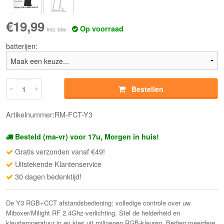
€19,99
Op voorraad
Incl. btw
batterijen:
Bestellen
Artikelnummer:RM-FCT-Y3
Besteld (ma-vr) voor 17u, Morgen in huis!
Gratis verzonden vanaf €49!
Uitstekende Klantenservice
30 dagen bedenktijd!
De Y3 RGB+CCT afstandsbediening: volledige controle over uw
Miboxer/Milight RF 2.4Ghz-verlichting. Stel de helderheid en
kleurtemperatuur in en kies uit miljoenen RGB-kleuren. Bedien meerdere