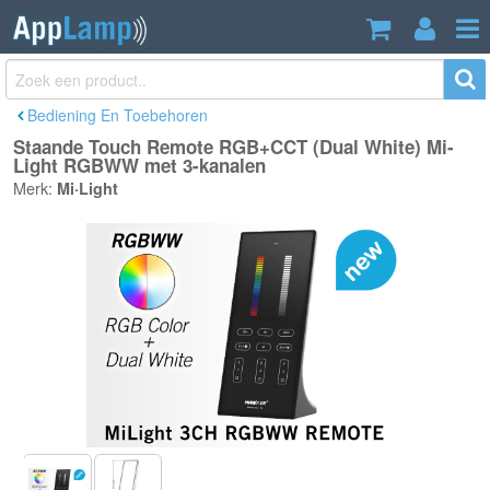
Staande Touch Remote RGB+CCT
€19,99
(Dual White) Mi-Light RGBWW met 3-
Incl. btw
kanalen
Bediening En Toebehoren
Staande Touch Remote RGB+CCT (Dual White) Mi-
Light RGBWW met 3-kanalen
Merk:
Mi·Light