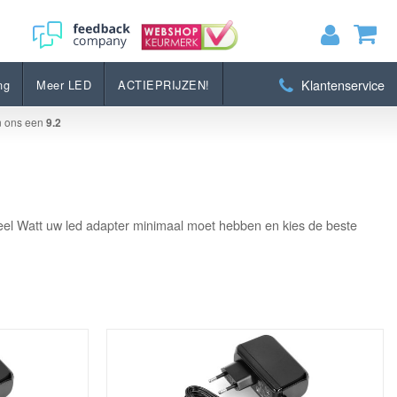
Klantenservice
ng
Meer LED
ACTIEPRIJZEN!
MIJN WINKELWAGEN
0
Artikelen)
n ons een
9.2
BEKIJKEN
BESTELLEN
eveel Watt uw led adapter minimaal moet hebben en kies de beste