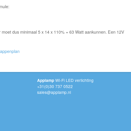
mule:
dapter moet dus minimaal 5 x 14 x 110% = 63 Watt aankunnen. Een 12V
tappenplan
Wi-Fi LED verlichting
Applamp
+31(0)30 737 0522
sales@applamp.nl