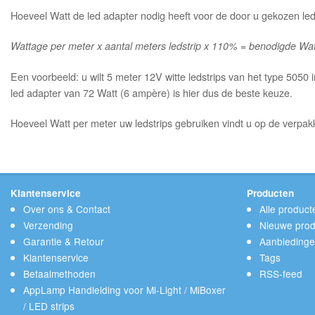
Hoeveel Watt de led adapter nodig heeft voor de door u gekozen ledv
Wattage per meter x aantal meters ledstrip x 110% = benodigde Wat
Een voorbeeld: u wilt 5 meter 12V witte ledstrips van het type 5050
led adapter van 72 Watt (6 ampère) is hier dus de beste keuze.
Hoeveel Watt per meter uw ledstrips gebruiken vindt u op de verpakk
Klantenservice
Producten
Over ons & Contact
Alle product
Verzending
Nieuwe prod
Garantie & Retour
Aanbieding
Klantenservice
Tags
Betaalmethoden
RSS-feed
AppLamp Handleiding voor Mi-Light / MiBoxer
/ LED strips