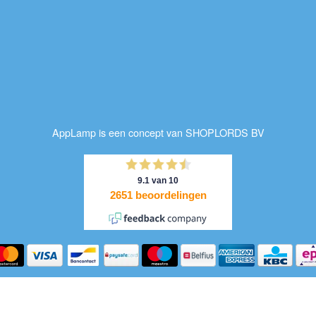
AppLamp is een concept van SHOPLORDS BV