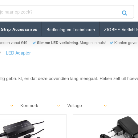
Strip Accessoires
Bediening en Toebehoren
ZIGBEE Verlichti
onden vanaf €49,
Slimme LED verlichting
. Morgen in huis!
Klanten geve
LED Adapter
veilig gebruikt, en dat deze bovendien lang meegaat. Reken zelf uit ho
Kenmerk
Voltage