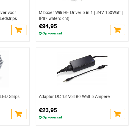
iver voor
Miboxer Wifi RF Driver 5 in 1 | 24V 150Watt |
edstrips
IP67 waterdicht)
€94,95
Op voorraad
LED Strips –
Adapter DC 12 Volt 60 Watt 5 Ampère
€23,95
Op voorraad