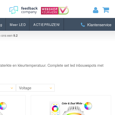
Klantenservice
ng
Meer LED
ACTIEPRIJZEN!
MIJN WINKELWAGEN
0
Artikelen)
n ons een
9.2
BEKIJKEN
BESTELLEN
htsterkte en kleurtemperatuur. Complete set led inbouwspots met
Voltage