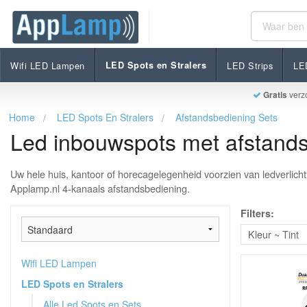
Wifi LED Lampen
LED Spots en Stralers
LED Strips
LED
Gratis
verz
Home
LED Spots En Stralers
Afstandsbediening Sets
Led inbouwspots met afstands
Uw hele huis, kantoor of horecagelegenheid voorzien van ledverlicht
Applamp.nl 4-kanaals afstandsbediening.
Filters:
Kleur ~ Tint
Wifi LED Lampen
LED Spots en Stralers
Alle Led Spots en Sets