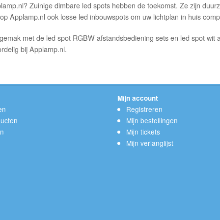
p.nl? Zuinige dimbare led spots hebben de toekomst. Ze zijn duurzaam
 u op Applamp.nl ook losse led inbouwspots om uw lichtplan in huis com
sgemak met de led spot RGBW afstandsbediening sets en led spot wit 
rdelig bij Applamp.nl.
Mijn account
en
Registreren
ucten
Mijn bestellingen
en
Mijn tickets
Mijn verlanglijst