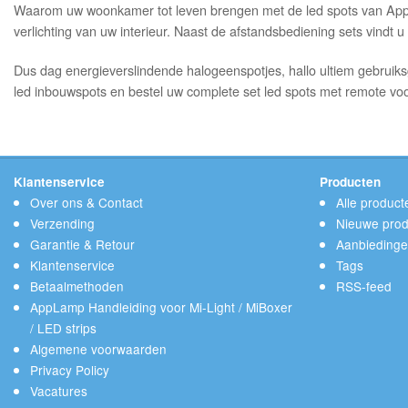
Waarom uw woonkamer tot leven brengen met de led spots van Applam
verlichting van uw interieur. Naast de afstandsbediening sets vindt
Dus dag energieverslindende halogeenspotjes, hallo ultiem gebruik
led inbouwspots en bestel uw complete set led spots met remote voo
Klantenservice
Producten
Over ons & Contact
Alle product
Verzending
Nieuwe prod
Garantie & Retour
Aanbieding
Klantenservice
Tags
Betaalmethoden
RSS-feed
AppLamp Handleiding voor Mi-Light / MiBoxer
/ LED strips
Algemene voorwaarden
Privacy Policy
Vacatures