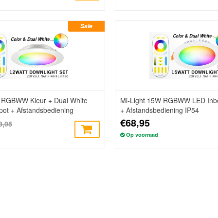
Sale
W RGBWW Kleur + Dual White
Mi-Light 15W RGBWW LED Inb
ot + Afstandsbediening
+ Afstandsbediening IP54
€68,95
8,95
Op voorraad