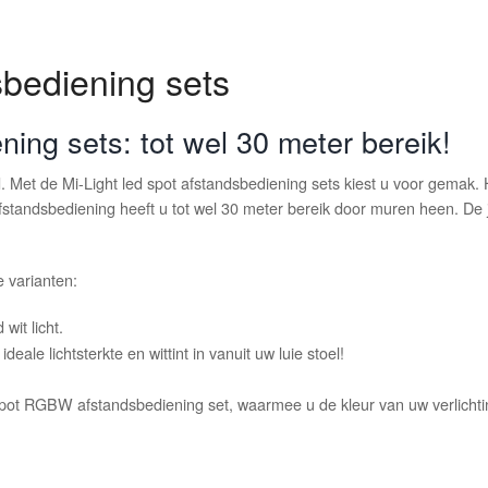
bediening sets
ing sets: tot wel 30 meter bereik!
Met de Mi-Light led spot afstandsbediening sets kiest u voor gemak. Ho
standsbediening heeft u tot wel 30 meter bereik door muren heen. De j
e varianten:
it licht.
ale lichtsterkte en wittint in vanuit uw luie stoel!
d spot RGBW afstandsbediening set, waarmee u de kleur van uw verlich