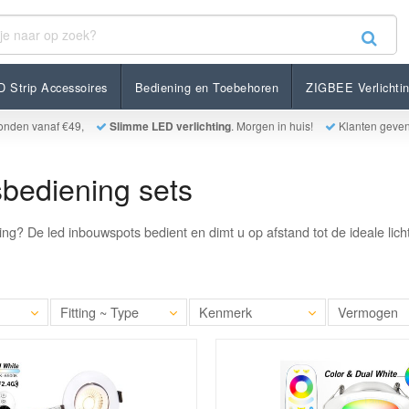
 Strip Accessoires
Bediening en Toebehoren
ZIGBEE Verlichti
onden vanaf €49,
Slimme LED verlichting
. Morgen in huis!
Klanten geve
bediening sets
ing? De led inbouwspots bedient en dimt u op afstand tot de ideale lic
Fitting ~ Type
Kenmerk
Vermogen