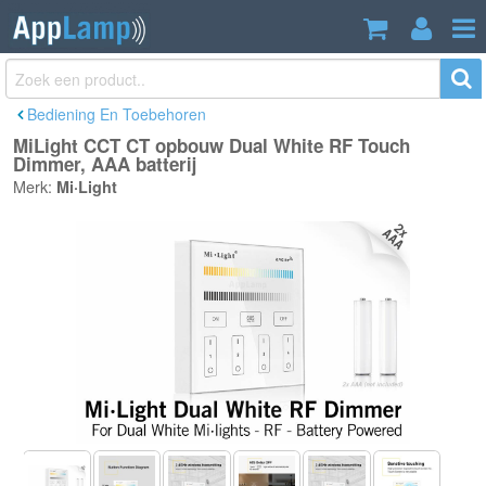
MiLight CCT CT opbouw Dual White RF
€26,95
Touch Dimmer, AAA batterij
€32,95
Incl. btw
Bediening En Toebehoren
MiLight CCT CT opbouw Dual White RF Touch
Dimmer, AAA batterij
Merk:
Mi·Light