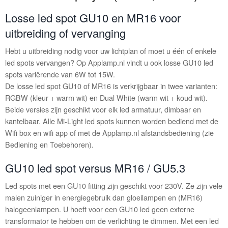
Losse led spot GU10 en MR16 voor
uitbreiding of vervanging
Hebt u uitbreiding nodig voor uw lichtplan of moet u één of enkele
led spots vervangen? Op Applamp.nl vindt u ook losse GU10 led
spots variërende van 6W tot 15W.
De losse led spot GU10 of MR16 is verkrijgbaar in twee varianten:
RGBW (kleur + warm wit) en Dual White (warm wit + koud wit).
Beide versies zijn geschikt voor elk led armatuur, dimbaar en
kantelbaar. Alle Mi-Light led spots kunnen worden bediend met de
Wifi box en wifi app of met de Applamp.nl afstandsbediening (zie
Bediening en Toebehoren).
GU10 led spot versus MR16 / GU5.3
Led spots met een GU10 fitting zijn geschikt voor 230V. Ze zijn vele
malen zuiniger in energiegebruik dan gloeilampen en (MR16)
halogeenlampen. U hoeft voor een GU10 led geen externe
transformator te hebben om de verlichting te dimmen. Met een led