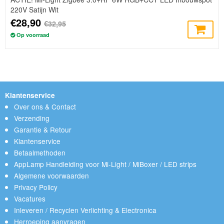
220V Satijn Wit
€28,90
€32,95
Op voorraad
Klantenservice
Over ons & Contact
Verzending
Garantie & Retour
Klantenservice
Betaalmethoden
AppLamp Handleiding voor Mi-Light / MiBoxer / LED strips
Algemene voorwaarden
Privacy Policy
Vacatures
Inleveren / Recyclen Verlichting & Electronica
Herroeping aanvragen