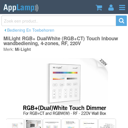
MiLight RGB+ DualWhite (RGB+CT)
€26,95
Touch Inbouw wandbediening, 4-zones,
Incl. btw
RF, 220V
Bediening En Toebehoren
MiLight RGB+ DualWhite (RGB+CT) Touch Inbouw
wandbediening, 4-zones, RF, 220V
Merk:
Mi·Light