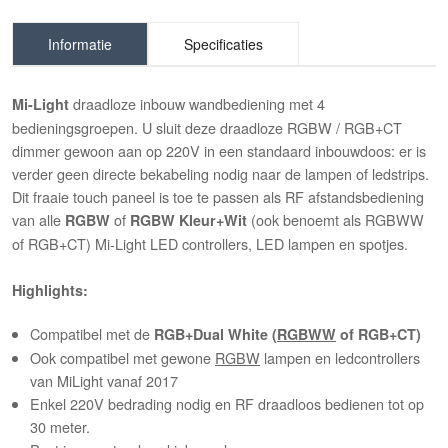
Informatie
Specificaties
draadloze inbouw wandbediening met 4
Mi-Light
bedieningsgroepen. U sluit deze draadloze RGBW / RGB+CT
dimmer gewoon aan op 220V in een standaard inbouwdoos: er is
verder geen directe bekabeling nodig naar de lampen of ledstrips.
Dit fraaie touch paneel is toe te passen als RF afstandsbediening
van alle
of
(ook benoemt als RGBWW
RGBW
RGBW
Kleur+Wit
of RGB+CT) Mi-Light LED controllers, LED lampen en spotjes.
Highlights:
Compatibel met de
RGB+Dual White (
RGBWW
of RGB+CT)
Ook compatibel met gewone
RGBW
lampen en ledcontrollers
van MiLight vanaf 2017
Enkel 220V bedrading nodig en RF draadloos bedienen tot op
30 meter.