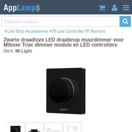
Zwarte draadloze LED draaiknop
€22,90
muurdimmer voor Miboxe Triac dimmer
Incl. btw
module en LED controllers
Led Strip Accessoires
Rf Led Controller Rf Remote
Zwarte draadloze LED draaiknop muurdimmer voor
Miboxe Triac dimmer module en LED controllers
Merk:
Mi·Light