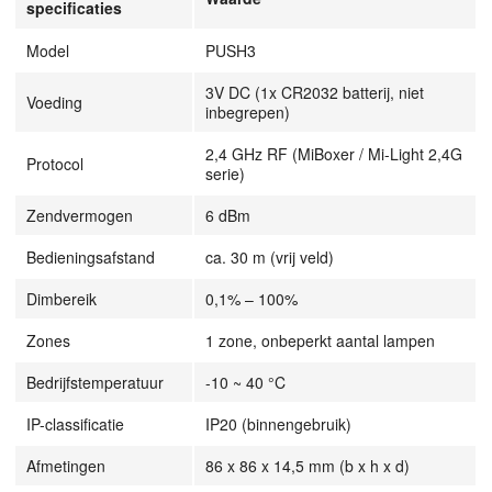
specificaties
Model
PUSH3
3V DC (1x CR2032 batterij, niet
Voeding
inbegrepen)
2,4 GHz RF (MiBoxer / Mi-Light 2,4G
Protocol
serie)
Zendvermogen
6 dBm
Bedieningsafstand
ca. 30 m (vrij veld)
Dimbereik
0,1% – 100%
Zones
1 zone, onbeperkt aantal lampen
Bedrijfstemperatuur
-10 ~ 40 °C
IP-classificatie
IP20 (binnengebruik)
Afmetingen
86 x 86 x 14,5 mm (b x h x d)