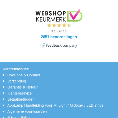
Klantenservice
Over ons & Contact
Verzending
Garantie & Retour
Klantenservice
Betaalmethoden
AppLamp Handleiding voor Mi-Light / MiBoxer / LED strips
Algemene voorwaarden
Privacy Policy