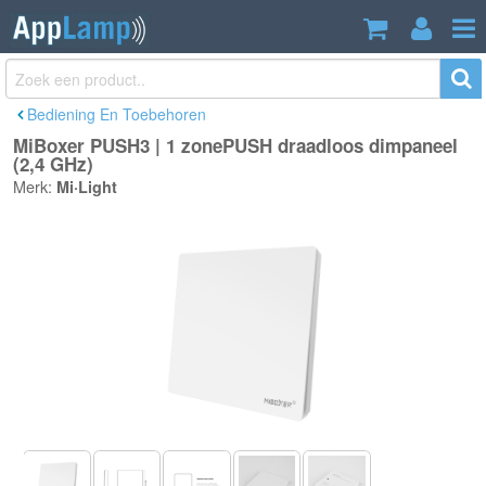
MiBoxer PUSH3 | 1 zonePUSH
€12,50
draadloos dimpaneel (2,4 GHz)
Incl. btw
Bediening En Toebehoren
MiBoxer PUSH3 | 1 zonePUSH draadloos dimpaneel
(2,4 GHz)
Merk:
Mi·Light