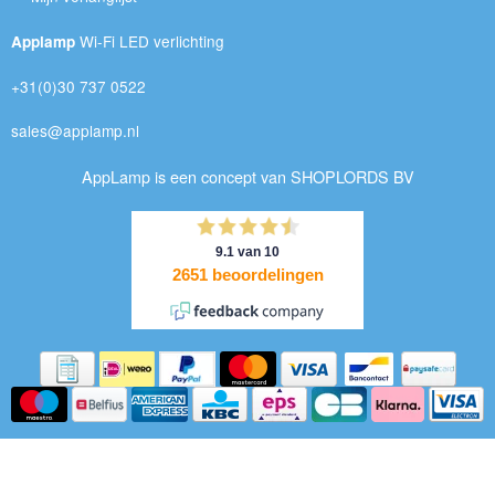
Wi-Fi LED verlichting
Applamp
+31(0)30 737 0522
sales@applamp.nl
AppLamp is een concept van SHOPLORDS BV