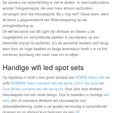
De opmars van ledverlichting is niet te stuiten. In veel huishoudens
worden halogeenspots, die veel meer stroom verbruiken,
vervangen door led inbouwspots. Bij u nog niet? Gauw doen, want
dit levert u gegarandeerd een flinke besparing op uw
energierekening op.
De wifi led spots van Mi-Light zijn dimbaar en bieden u de
mogelijkheid om verschillende plekken in uw interieur op een
sfeervolle manier te verlichten. En de aanschaf verdient zich terug,
want door de hoge kwaliteit en lange levensduur hoeft u er na het
monteren jarenlang niet meer naar om te kijken.
Handige wifi led spot sets
Op Applamp.nl vindt u een groot aanbod aan
RGBW (kleur+wit)
en
zelfs
RGBWW (kleur+variabel wit) led spots
,
GU10 led spots
en
Dual White (variabel wit) wifi led spots
. Stuk voor stuk dimbare
inbouwspots met een strak design. Ook te bestellen in handige
wifi
sets
: één of meerdere dimbare led inbouwspots met
afstandsbediening, zodat u uw spotjes eenvoudig in verschillende
groepen en op afstand kunt besturen via een
RF