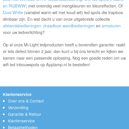
en RGBWW)
met oneindig veel mengkleuren en kleureffecten. Of
Dual White
(variabel warm wit met koud wit) led spots die traploos
dimbaar zijn. En wat dacht u van onze uitgebreide collectie
afstandsbedieningen, draadloze wandbedieningen
en
armaturen
voor uw ledverlichting?
Op al onze Mi-Light ledproducten heeft u bovendien garantie: raakt
er iets defect binnen 2 jaar, dan kunt u bij ons terecht en kijken we
samen naar een passende oplossing. Nog een goede reden om uw
wifi led inbouwspots op Applamp.nl te bestellen!
Klantenservice
Over ons & Contact
Verzending
Garantie & Retour
Klantenservice
Betaalmethoden