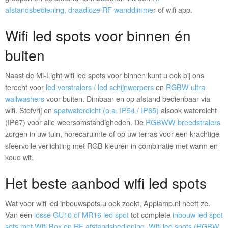
afstandsbediening, draadloze RF wanddimme
r of wifi app.
Wifi led spots voor binnen én
buiten
Naast de Mi-Light wifi led spots voor binnen kunt u ook bij ons
terecht voor
led verstralers / led schijnwerpers
en
RGBW ultra
wallwashers
voor buiten. Dimbaar en op afstand bedienbaar via
wifi. Stofvrij en
spatwaterdicht (o.a. IP54 / IP65)
alsook waterdicht
(IP67) voor alle weersomstandigheden. De
RGBWW breedstralers
zorgen in uw tuin, horecaruimte of op uw terras voor een krachtige
sfeervolle verlichting met RGB kleuren in combinatie met warm en
koud wit.
Het beste aanbod wifi led spots
Wat voor wifi led inbouwspots u ook zoekt, Applamp.nl heeft ze.
Van een
losse GU10 of MR16 led spot
tot complete
inbouw led spot
sets met Wifi Box en RF afstandsbediening
.
Wifi led spots (RGBW