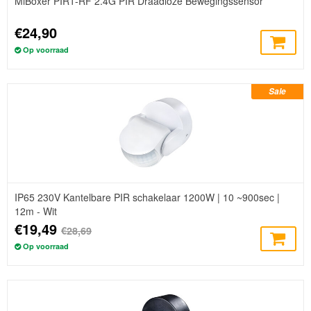
MiBoxer PIR1-RF 2.4G PIR Draadloze Bewegingssensor
€24,90
Op voorraad
Sale
IP65 230V Kantelbare PIR schakelaar 1200W | 10 ~900sec |
12m - Wit
€19,49
€28,69
Op voorraad