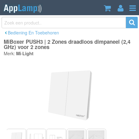
MiBoxer PUSH3 | 2 Zones draadloos
€12,95
dimpaneel (2,4 GHz) voor 2 zones
Incl. btw
Bediening En Toebehoren
MiBoxer PUSH3 | 2 Zones draadloos dimpaneel (2,4
GHz) voor 2 zones
Merk:
Mi·Light