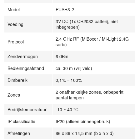
Model
PUSH3-2
3V DC (1x CR2032 batterij, niet
Voeding
inbegrepen)
2,4 GHz RF (MiBoxer / Mi-Light 2,4G
Protocol
serie)
Zendvermogen
6 dBm
Bedieningsafstand
ca. 30 m (vrij veld)
Dimbereik
0,1% – 100%
2 onafhankelijke zones, onbeperkt
Zones
aantal lampen
Bedrijfstemperatuur
-10 ~ 40 °C
IP-classificatie
IP20 (alleen binnengebruik)
Afmetingen
86 x 86 x 14,5 mm (b x h x d)