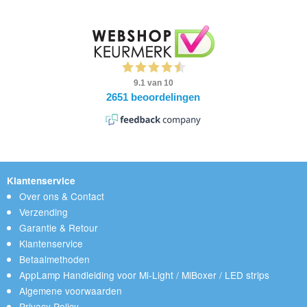
Klantenservice
Over ons & Contact
Verzending
Garantie & Retour
Klantenservice
Betaalmethoden
AppLamp Handleiding voor Mi-Light / MiBoxer / LED strips
Algemene voorwaarden
Privacy Policy