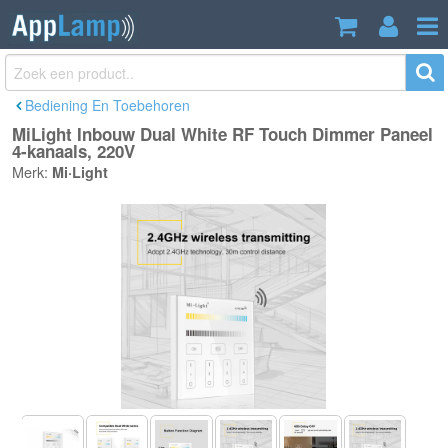
MiLight Inbouw Dual White RF Touch
€32,95
Dimmer Paneel 4-kanaals, 220V
Incl. btw
Bediening En Toebehoren
MiLight Inbouw Dual White RF Touch Dimmer Paneel
4-kanaals, 220V
Merk:
Mi·Light