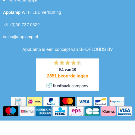
Wi-Fi LED verlichting
Applamp
+31(0)30 737 0522
sales@applamp.nl
AppLamp is een concept van SHOPLORDS BV