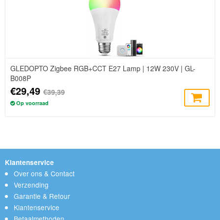
GLEDOPTO Zigbee RGB+CCT E27 Lamp | 12W 230V | GL-
B008P
€29,49
€39,39
Op voorraad
Klantenservice
Over ons & Contact
Verzending
Garantie & Retour
Klantenservice
Betaalmethoden