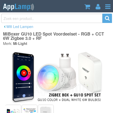
MiBoxer GU10 LED Spot Voordeelset -
€49,99
RGB + CCT 6W Zigbee 3.0 + RF
Incl. btw
Wifi Led Lampen
MiBoxer GU10 LED Spot Voordeelset - RGB + CCT
6W Zigbee 3.0 + RF
Merk:
Mi·Light