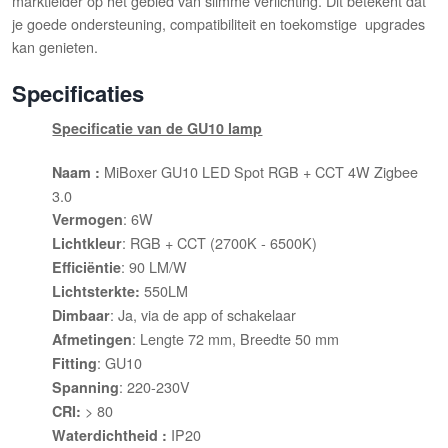
marktleider op het gebied van slimme verlichting. Dit betekent dat
je goede ondersteuning, compatibiliteit en toekomstige upgrades
kan genieten.
Specificaties
Specificatie van de GU10 lamp
MiBoxer GU10 LED Spot RGB + CCT 4W Zigbee
Naam :
3.0
: 6W
Vermogen
: RGB + CCT (2700K - 6500K)
Lichtkleur
: 90 LM/W
Efficiëntie
550LM
Lichtsterkte:
: Ja, via de app of schakelaar
Dimbaar
: Lengte 72 mm, Breedte 50 mm
Afmetingen
: GU10
Fitting
: 220-230V
Spanning
> 80
CRI:
IP20
Waterdichtheid :