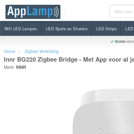
Innr BG220 Zigbee Bridge - Met App voor al je Zigbee 
€38,95
Op voorraad
Incl. btw
Wifi LED Lampen
LED Spots en Stralers
LED Strips
LED 
Gratis
verz
Home
Zigbee Verlichting
Innr BG220 Zigbee Bridge - Met App voor al je
Merk:
INNR