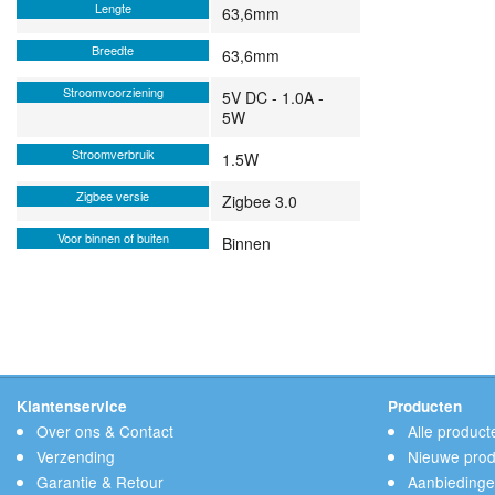
Lengte
63,6mm
Breedte
63,6mm
Stroomvoorziening
5V DC - 1.0A -
5W
Stroomverbruik
1.5W
Zigbee versie
Zigbee 3.0
Voor binnen of buiten
Binnen
Klantenservice
Producten
Over ons & Contact
Alle product
Verzending
Nieuwe prod
Garantie & Retour
Aanbieding