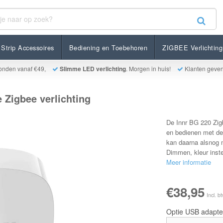
verlichting
Strip Accessoires
Bediening en Toebehoren
ZIGBEE Verlichting
onden vanaf €49,
Slimme LED verlichting
. Morgen in huis!
Klanten geve
 Zigbee verlichting
De Innr BG 220 Zigb
en bedienen met de
kan daarna alsnog m
Dimmen, kleur inste
Meer informatie
€38,95
Incl. b
Optie USB adapte