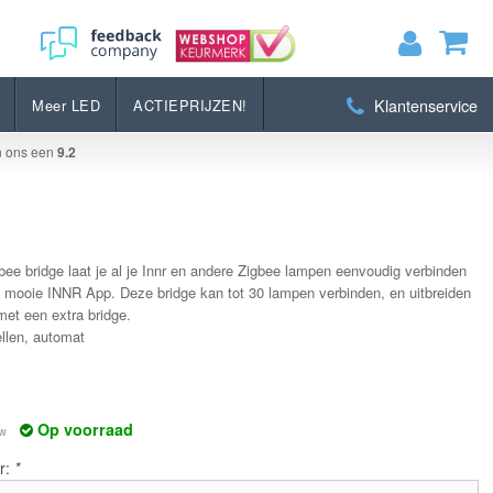
Bestellen
Klantenservice
Meer LED
ACTIEPRIJZEN!
MIJN WINKELWAGEN
0
Artikelen)
n ons een
9.2
BEKIJKEN
BESTELLEN
ee bridge laat je al je Innr en andere Zigbee lampen eenvoudig verbinden
 mooie INNR App. Deze bridge kan tot 30 lampen verbinden, en uitbreiden
et een extra bridge.
llen, automat
Op voorraad
tw
r:
*