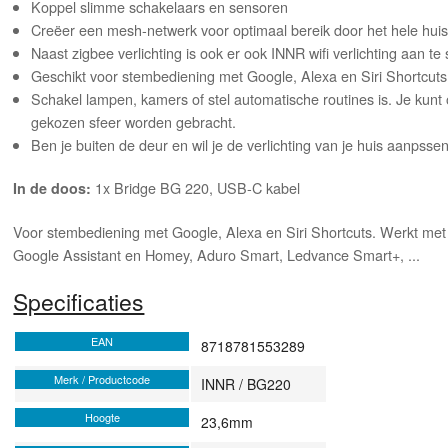
Koppel slimme schakelaars en sensoren
Creëer een mesh-netwerk voor optimaal bereik door het hele hui
Naast zigbee verlichting is ook er ook INNR wifi verlichting aan te
Geschikt voor stembediening met Google, Alexa en Siri Shortcuts
Schakel lampen, kamers of stel automatische routines is. Je kun
gekozen sfeer worden gebracht.
Ben je buiten de deur en wil je de verlichting van je huis aanpsse
1x Bridge BG 220, USB-C kabel
In de doos:
Voor stembediening met Google, Alexa en Siri Shortcuts. Werkt met
Google Assistant en Homey, Aduro Smart, Ledvance Smart+, ...
Specificaties
EAN
8718781553289
Merk / Productcode
INNR / BG220
Hoogte
23,6mm