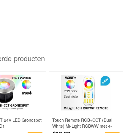
erde producten
 24V LED Grondspot
Touch Remote RGB+CCT (Dual
RD1
White) Mi-Light RGBWW met 4-
kanalen