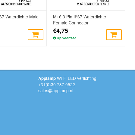
67 Waterdichte Male
M16 3 Pin IP67 Waterdichte
Female Connector
€4,75
Op voorraad
Wi-Fi LED verlichting
Applamp
+31(0)30 737 0522
sales@applamp.nl