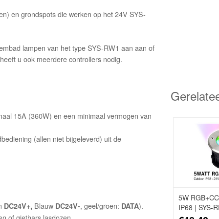
en) en grondspots die werken op het 24V SYS-
 zwembad lampen van het type SYS-RW1 aan aan of
eeft u ook meerdere controllers nodig.
Gerelate
maal 15A (360W) en een minimaal vermogen van
ediening (allen niet bijgeleverd) uit de
5W RGB+CCT
in
Blauw
, geel/groen:
).
DC24V+,
DC24V-
DATA
IP68 | SYS-
en of giethars lasdozen.