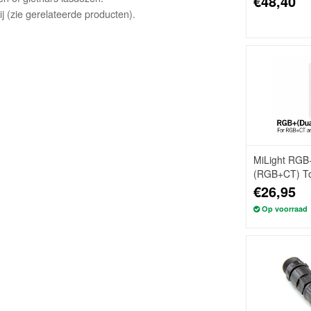
€48,40
 (zie gerelateerde producten).
MiLight RGB
(RGB+CT) T
wandbedienin
€26,95
Op voorraad