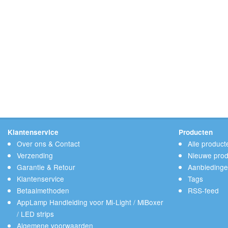
Klantenservice
Producten
Over ons & Contact
Alle product
Verzending
Nieuwe prod
Garantie & Retour
Aanbieding
Klantenservice
Tags
Betaalmethoden
RSS-feed
AppLamp Handleiding voor Mi-Light / MiBoxer
/ LED strips
Algemene voorwaarden