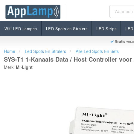
SYS-T1 1-Kanaals Data / Host Controller voor 24V S
€64,95
Op voorraad
Incl. btw
Wifi LED Lampen
LED Spots en Stralers
LED Strips
LED 
Gratis
verz
Home
Led Spots En Stralers
Alle Led Spots En Sets
SYS-T1 1-Kanaals Data / Host Controller voo
Merk:
Mi·Light