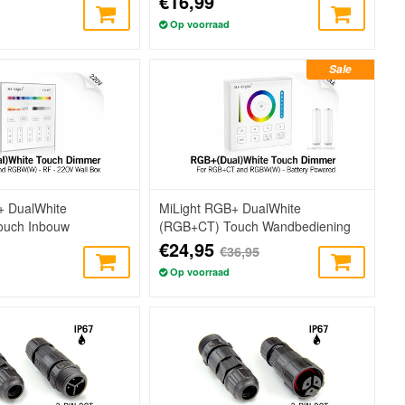
€16,99
Op voorraad
Sale
+ DualWhite
MiLight RGB+ DualWhite
ouch Inbouw
(RGB+CT) Touch Wandbediening
g, 4-zones, RF, 220V
Opbouw, 1-Zone, RF, 2xAAA
€24,95
€36,95
Op voorraad