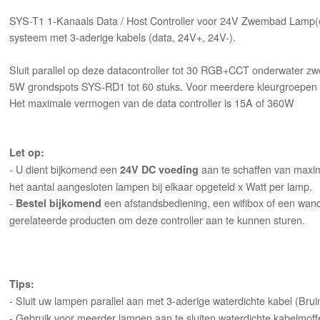
SYS-T1 1-Kanaals Data / Host Controller voor 24V Zwembad Lamp(
systeem met 3-aderige kabels (data, 24V+, 24V-).
Sluit parallel op deze datacontroller tot 30 RGB+CCT onderwater
5W grondspots SYS-RD1 tot 60 stuks. Voor meerdere kleurgroepen h
Het maximale vermogen van de data controller is 15A of 360W
Let op:
- U dient bijkomend een
aan te schaffen van maxi
24V DC voeding
het aantal aangesloten lampen bij elkaar opgeteld x Watt per lamp.
-
een afstandsbediening, een wifibox of een wandb
Bestel bijkomend
gerelateerde producten om deze controller aan te kunnen sturen.
Tips:
- Sluit uw lampen parallel aan met 3-aderige waterdichte kabel (Bru
- Gebruik voor meerder lampen aan te sluiten waterdichte kabelmoff