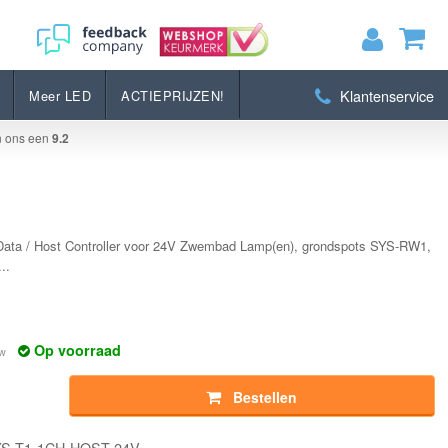
Bestellen
Klantenservice
Meer LED
ACTIEPRIJZEN!
MIJN WINKELWAGEN
0
Artikelen)
n ons een
9.2
BEKIJKEN
BESTELLEN
ata / Host Controller voor 24V Zwembad Lamp(en), grondspots SYS-RW1,
..
Op voorraad
tw
Bestellen
SYS-T1-1CH-HOST-24V