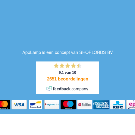
AppLamp is een concept van SHOPLORDS BV