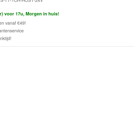
r) voor 17u, Morgen in huis!
en vanaf €49!
antenservice
ktijd!