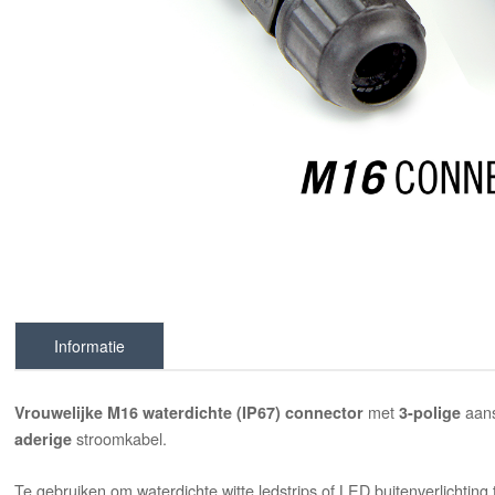
Informatie
met
aans
Vrouwelijke M16
waterdichte (IP67) connector
3-polige
stroomkabel.
aderige
Te gebruiken om waterdichte witte ledstrips of LED buitenverlichting