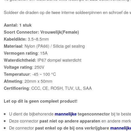
Soldeer de draden op de twee interne soldeerpinnen en schroef de wat
Aantal: 1 stuk
Soort Connector: Vrouwelijk(Female)
3.5~8.5mm
Kabeldikte:
: Nylon (PA66) / Silicia gel sealing
Materiaal
: 15A
Vermogen rating
IP67 dompel waterdicht
Waterdichtheid:
: 250V
Voltage rating
: -45 ~ 100
C
Temperatuur
°
: 20mm x 50mm
Afmeting
: CCC, CE, ROSH, TUV, UL, SAA
Certificering
Let op d
it is geen compleet product
!
U dient de bijbehorende
bij te best
mannelijke
tegenconnector
Deze connector
en andere merke
past niet op andere apparaten
De connector
past enkel op de bij ons verkrijgbare
mannelijk