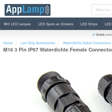
M16 3 Pin IP67 Waterdichte Female Connector
€4,75
Op voorraad
Incl. btw
Wifi LED Lampen
LED Spots en Stralers
LED Strips
LED 
Gratis
verz
Home
Led Strip Accessoires
Waterdichte Kabel Connectors
M16 3 Pin IP67 Waterdichte Female Connecto