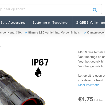
Strip Accessoires
Bediening en Toebehoren
ZIGBEE Verlichting
onden vanaf €49,
Slimme LED verlichting
. Morgen in huis!
Klanten geve
r
M16 3 pins female 
Voor montage op aa
Voor het gebruik bij
Voor het gebruik bij
Let op dit is geen 
(zie de extra tekst
Meer informatie
€4,75
Incl. btw