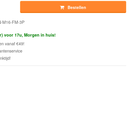
Bestellen
CN-M16-FM-3P
r) voor 17u, Morgen in huis!
en vanaf €49!
antenservice
ktijd!