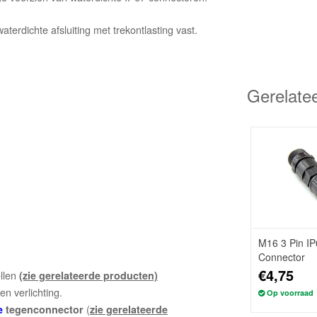
erdichte afsluiting met trekontlasting vast.
Gerelate
M16 3 Pin IP
Connector
€4,75
ellen
(zie gerelateerde producten)
n verlichting.
Op voorraad
(
e
tegenconnector
zie gerelateerde