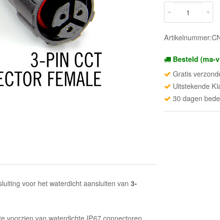
Artikelnummer:
Besteld (ma-v
Gratis verzond
Uitstekende Kl
30 dagen beden
luiting voor het waterdicht aansluiten van
3-
 te voorzien van waterdichte IP67 connectoren.