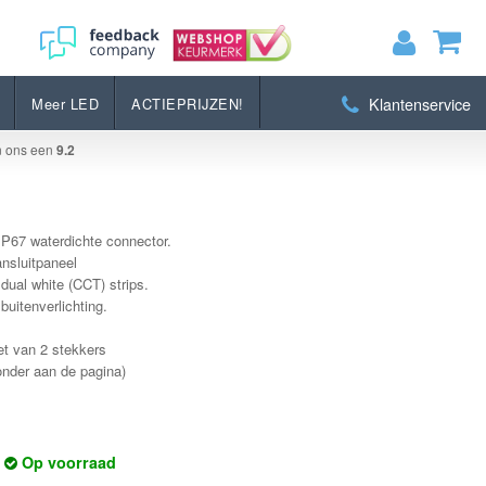
Bestellen
Klantenservice
Meer LED
ACTIEPRIJZEN!
MIJN WINKELWAGEN
0
Artikelen)
n ons een
9.2
BEKIJKEN
BESTELLEN
IP67 waterdichte connector.
nsluitpaneel
 dual white (CCT) strips.
 buitenverlichting.
set van 2 stekkers
 onder aan de pagina)
Op voorraad