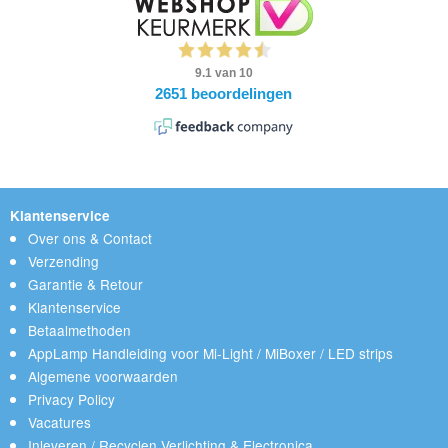
Klantenservice
Over ons & Contact
Verzending
Garantie & Retour
Klantenservice
Betaalmethoden
AppLamp Handleiding voor Mi-Light / MiBoxer / LED strips
Algemene voorwaarden
Privacy Policy
Vacatures
Inleveren / Recyclen Verlichting & Electronica