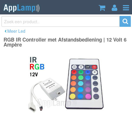
RGB IR Controller met
€11,95
Afstandsbediening | 12 Volt 6 Ampère
Incl. btw
Meer Led
RGB IR Controller met Afstandsbediening | 12 Volt 6
Ampère