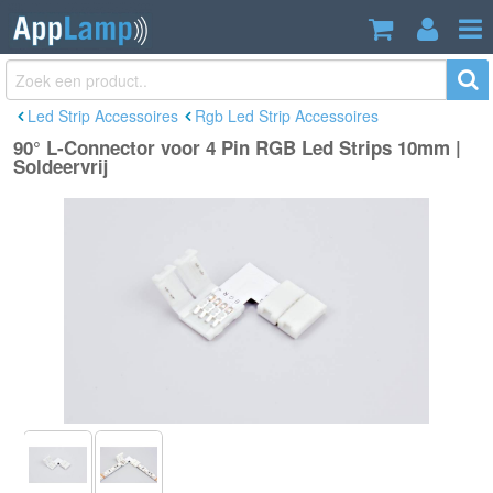
90° L-Connector voor 4 Pin RGB Led
€2,95
Strips 10mm | Soldeervrij
Incl. btw
Led Strip Accessoires
Rgb Led Strip Accessoires
90° L-Connector voor 4 Pin RGB Led Strips 10mm |
Soldeervrij