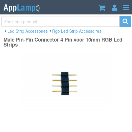
Male Pin-Pin Connector 4 Pin voor
€0,89
10mm RGB Led Strips
Incl. btw
Led Strip Accessoires
Rgb Led Strip Accessoires
Male Pin-Pin Connector 4 Pin voor 10mm RGB Led
Strips