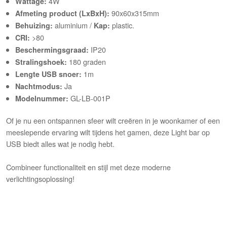
4W
Wattage:
90x60x315mm
Afmeting product (LxBxH):
aluminium /
plastic.
Behuizing:
Kap:
>80
CRI:
IP20
Beschermingsgraad:
180 graden
Stralingshoek:
1m
Lengte USB snoer:
Ja
Nachtmodus:
GL-LB-001P
Modelnummer:
Of je nu een ontspannen sfeer wilt creëren in je woonkamer of een
meeslepende ervaring wilt tijdens het gamen, deze Light bar op
USB biedt alles wat je nodig hebt.
Combineer functionaliteit en stijl met deze moderne
verlichtingsoplossing!