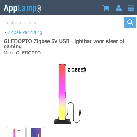
GLEDOPTO Zigbee 5V USB Lightbar
€19,99
voor sfeer of gaming
Incl. btw
Zigbee Verlichting
GLEDOPTO Zigbee 5V USB Lightbar voor sfeer of
gaming
Merk:
GLEDOPTO