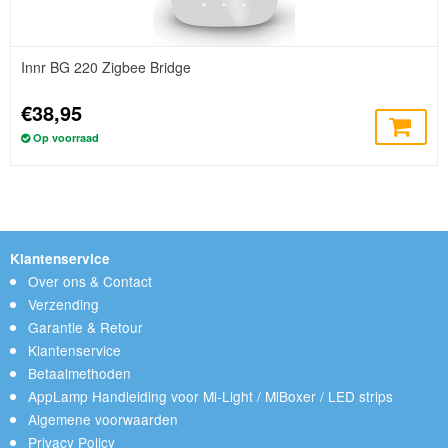
Innr BG 220 Zigbee Bridge
€38,95
Op voorraad
Klantenservice
Over ons & Contact
Verzending
Garantie & Retour
Klantenservice
Betaalmethoden
AppLamp Handleiding voor Mi-Light / MiBoxer / LED strips
Algemene voorwaarden
Privacy Policy