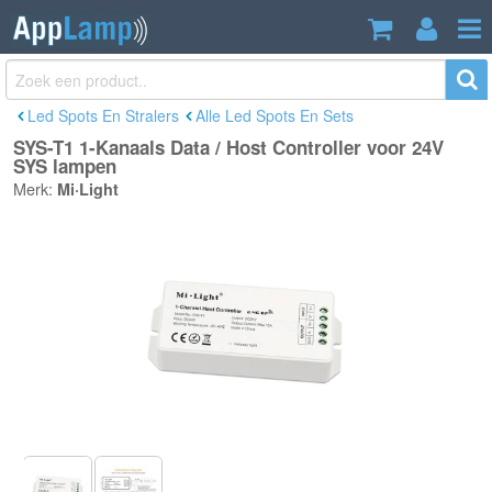
SYS-T1 1-Kanaals Data / Host Controller
€64,95
voor 24V SYS lampen
Incl. btw
Led Spots En Stralers
Alle Led Spots En Sets
SYS-T1 1-Kanaals Data / Host Controller voor 24V
SYS lampen
Merk:
Mi·Light