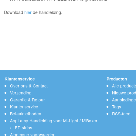
Download
hier
de handleiding.
Klantenservice
Producten
Over ons & Contact
Alle product
Verzending
Nieuwe prod
Garantie & Retour
Aanbieding
Klantenservice
Tags
Betaalmethoden
RSS-feed
AppLamp Handleiding voor Mi-Light / MiBoxer
/ LED strips
Algemene voorwaarden