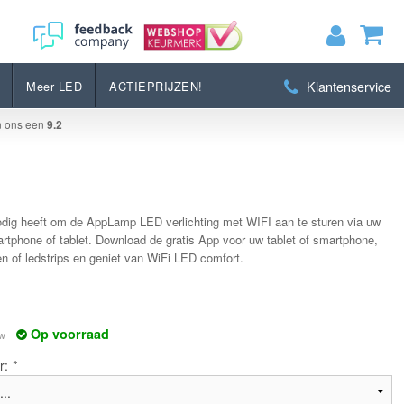
Bestellen
Klantenservice
Meer LED
ACTIEPRIJZEN!
MIJN WINKELWAGEN
0
Artikelen)
n ons een
9.2
BEKIJKEN
BESTELLEN
nodig heeft om de AppLamp LED verlichting met WIFI aan te sturen via uw
rtphone of tablet. Download de gratis App voor uw tablet of smartphone,
n of ledstrips en geniet van WiFi LED comfort.
Op voorraad
tw
r:
*