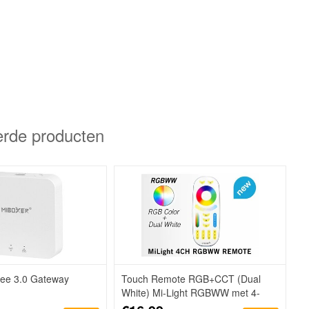
erde producten
bee 3.0 Gateway
Touch Remote RGB+CCT (Dual
White) Mi-Light RGBWW met 4-
kanalen