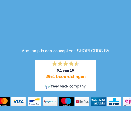
AppLamp is een concept van SHOPLORDS BV