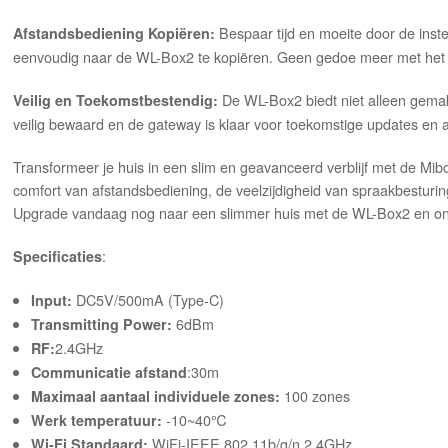
Bespaar tijd en moeite door de inste
Afstandsbediening Kopiëren:
eenvoudig naar de WL-Box2 te kopiëren. Geen gedoe meer met het
De WL-Box2 biedt niet alleen gem
Veilig en Toekomstbestendig:
veilig bewaard en de gateway is klaar voor toekomstige updates en 
Transformeer je huis in een slim en geavanceerd verblijf met de M
comfort van afstandsbediening, de veelzijdigheid van spraakbesturi
Upgrade vandaag nog naar een slimmer huis met de WL-Box2 en on
:
Specificaties
DC5V/500mA (Type-C)
Input:
6dBm
Transmitting Power:
2.4GHz
RF:
:30m
Communicatie afstand
100 zones
Maximaal aantaal individuele zones:
-10~40℃
Werk temperatuur:
WiFi-IEEE 802.11b/g/n 2.4GHz
Wi-Fi Standaard: