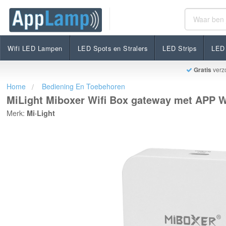
MiLight Miboxer Wifi Box gateway met APP WL-BOX2
€26,95
Op voorraad
Incl. btw
Wifi LED Lampen
LED Spots en Stralers
LED Strips
LED 
Gratis
verz
Home
Bediening En Toebehoren
MiLight Miboxer Wifi Box gateway met APP
Merk:
Mi·Light