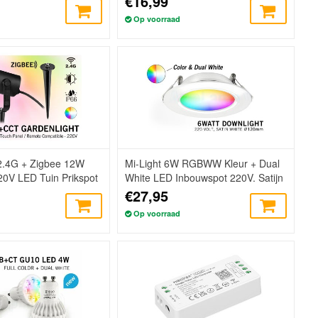
€16,99
Op voorraad
 2.4G + Zigbee 12W
Mi-Light 6W RGBWW Kleur + Dual
V LED Tuin Prikspot
White LED Inbouwspot 220V. Satijn
Wit
€27,95
Op voorraad