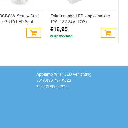
 RGBWW Kleur + Dual
Enkelkleurige LED strip controller
ar GU10 LED Spot
12A, 12V-24V (LOS)
€18,95
Op voorraad
Wi-Fi LED verlichting
Applamp
+31(0)30 737 0522
sales@applamp.nl