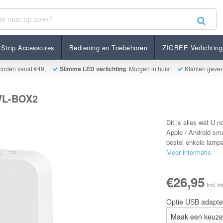
Strip Accessoires
Bediening en Toebehoren
ZIGBEE Verlichting
onden vanaf €49,
Slimme LED verlichting
. Morgen in huis!
Klanten geve
 WL-BOX2
Dit is alles wat U 
Apple / Android sma
bestel enkele lampe
Meer informatie
€26,95
Incl. b
Optie USB adapte