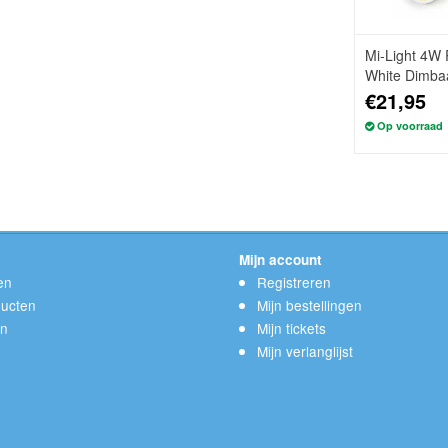
Mi-Light 4W
White Dimba
220V
€21,95
Op voorraad
Mijn account
en
Registreren
ucten
Mijn bestellingen
en
Mijn tickets
Mijn verlanglijst