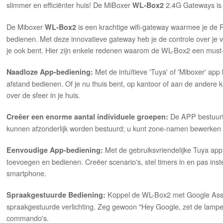
slimmer en efficiënter huis! De MiBoxer
2.4G Gateways is 
WL-Box2
De Miboxer
is een krachtige wifi-gateway waarmee je de 
WL-Box2
bedienen. Met deze innovatieve gateway heb je de controle over je 
je ook bent. Hier zijn enkele redenen waarom de WL-Box2 een must-
Met de intuïtieve 'Tuya' of 'Miboxer' app
Naadloze App-bediening:
afstand bedienen. Of je nu thuis bent, op kantoor of aan de andere k
over de sfeer in je huis.
De APP bestuurt
Creëer een enorme aantal individuele groepen:
kunnen afzonderlijk worden bestuurd; u kunt zone-namen bewerken 
Met de gebruiksvriendelijke Tuya ap
Eenvoudige App-bediening:
toevoegen en bedienen. Creëer scenario's, stel timers in en pas inst
smartphone.
Koppel de WL-Box2 met Google Assi
Spraakgestuurde Bediening:
spraakgestuurde verlichting. Zeg gewoon "Hey Google, zet de lampen
commando's.