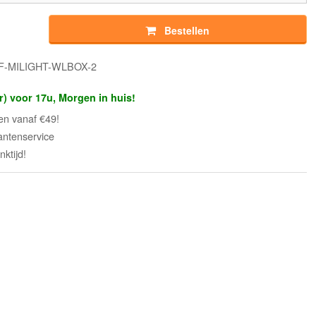
Bestellen
WF-MILIGHT-WLBOX-2
r) voor 17u, Morgen in huis!
en vanaf €49!
antenservice
ktijd!