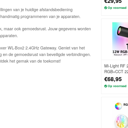
€29,95
Op voorraad
llingen van je huidige afstandsbediening
 handmatig programmeren van je apparaten.
ak, maar ook gemoedsrust. Jouw gegevens worden
apparaten.
iboxer WL-Box2 2.4GHz Gateway. Geniet van het
ng en de gemoedsrust van beveiligde verbindingen.
tdek het gemak van de toekomst!
Mi-Light RF
RGB+CCT 220
IP66
€68,95
Op voorraad