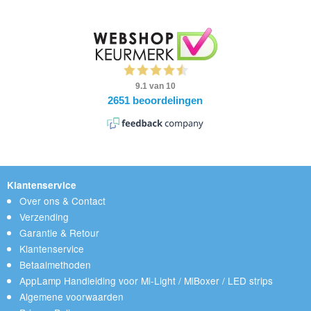
Klantenservice
Over ons & Contact
Verzending
Garantie & Retour
Klantenservice
Betaalmethoden
AppLamp Handleiding voor Mi-Light / MiBoxer / LED strips
Algemene voorwaarden