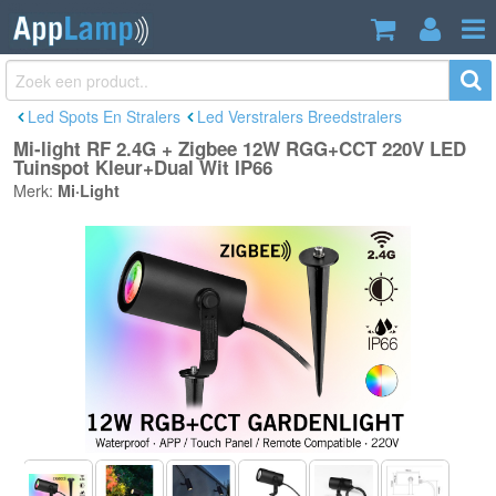
Mi-light RF 2.4G + Zigbee 12W
€68,95
RGG+CCT 220V LED Tuinspot
Incl. btw
Kleur+Dual Wit IP66
Led Spots En Stralers
Led Verstralers Breedstralers
Mi-light RF 2.4G + Zigbee 12W RGG+CCT 220V LED
Tuinspot Kleur+Dual Wit IP66
Merk:
Mi·Light