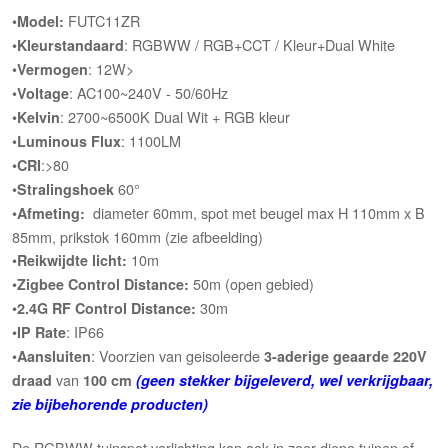
•
FUTC11ZR
Model:
•
: RGBWW / RGB+CCT / Kleur+Dual White
Kleurstandaard
•
: 12W>
Vermogen
•
: AC100~240V - 50/60Hz
Voltage
•
: 2700~6500K Dual Wit + RGB kleur
Kelvin
•
: 1100LM
Luminous Flux
•
:>80
CRI
•
60°
Stralingshoek
•
diameter 60mm, spot met beugel max H 110mm x B
Afmeting:
85mm, prikstok 160mm (zie afbeelding)
•
10m
Reikwijdte licht:
•
50m (open gebied)
Zigbee Control Distance:
•
30m
2.4G RF Control Distance:
•
: IP66
IP Rate
•
: Voorzien van geisoleerde
Aansluiten
3-aderige geaarde 220V
van
draad
100 cm
(geen stekker bijgeleverd, wel verkrijgbaar,
zie bijbehorende producten)
De RGBWW tuinspot verlichting kan ook in zeer diepe tuinen of