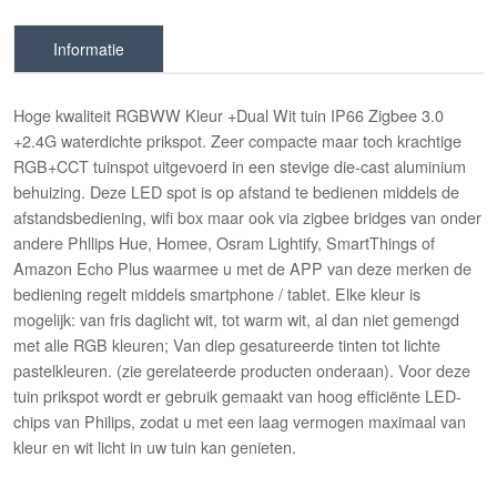
Informatie
Hoge kwaliteit RGBWW Kleur +Dual Wit tuin IP66 Zigbee 3.0
+2.4G waterdichte prikspot. Zeer compacte maar toch krachtige
RGB+CCT tuinspot uitgevoerd in een stevige die-cast aluminium
behuizing. Deze LED spot is op afstand te bedienen middels de
afstandsbediening, wifi box maar ook via zigbee bridges van onder
andere Phllips Hue, Homee, Osram Lightify, SmartThings of
Amazon Echo Plus waarmee u met de APP van deze merken de
bediening regelt middels smartphone / tablet. Elke kleur is
mogelijk: van fris daglicht wit, tot warm wit, al dan niet gemengd
met alle RGB kleuren; Van diep gesatureerde tinten tot lichte
pastelkleuren. (zie gerelateerde producten onderaan). Voor deze
tuin prikspot wordt er gebruik gemaakt van hoog efficiënte LED-
chips van Philips, zodat u met een laag vermogen maximaal van
kleur en wit licht in uw tuin kan genieten.