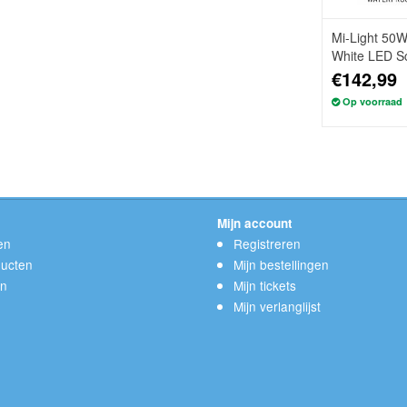
Mi-Light 50
White LED Sc
IP65
€142,99
Op voorraad
Mijn account
en
Registreren
ucten
Mijn bestellingen
en
Mijn tickets
Mijn verlanglijst