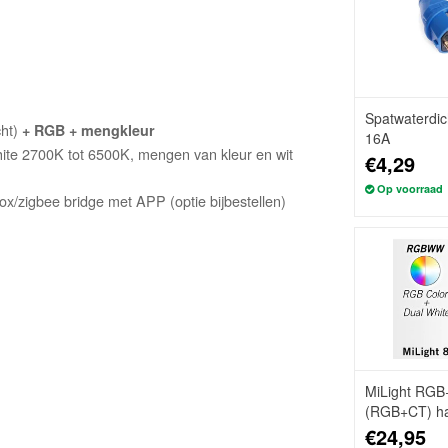
Spatwaterdic
cht)
+ RGB + mengkleur
16A
ite 2700K tot 6500K, mengen van kleur en wit
€4,29
Op voorraad
ox/zigbee bridge met APP (optie bijbestellen)
MiLight RGB
(RGB+CT) ha
8-zones, RF
€24,95