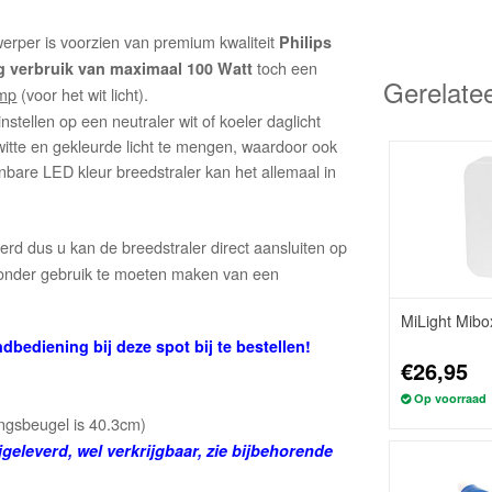
werper is voorzien van premium kwaliteit
Philips
toch een
g verbruik van maximaal 100 Watt
Gerelate
amp
(voor het wit licht).
stellen op een neutraler wit of koeler daglicht
 witte en gekleurde licht te mengen, waardoor ook
nbare LED kleur breedstraler kan het allemaal in
erd dus u kan de breedstraler direct aansluiten op
zonder gebruik te moeten maken van een
MiLight Mibo
dbediening bij deze spot bij te bestellen!
€26,95
Op voorraad
ngsbeugel is 40.3cm)
jgeleverd, wel verkrijgbaar, zie bijbehorende