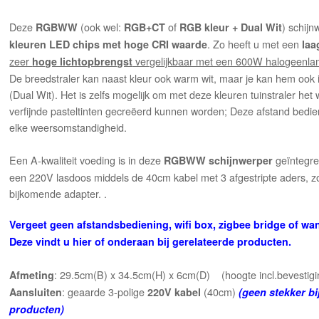
Deze
(ook wel:
of
) schijn
RGBWW
RGB+CT
RGB kleur + Dual Wit
. Zo heeft u met een
kleuren LED chips met hoge CRI waarde
laa
zeer
vergelijkbaar met een 600W halogeenl
hoge lichtopbrengst
De breedstraler kan naast kleur ook warm wit, maar je kan hem ook in
(Dual Wit). Het is zelfs mogelijk om met deze kleuren tuinstraler het
verfijnde pasteltinten gecreëerd kunnen worden; Deze afstand bedie
elke weersomstandigheid.
Een A-kwaliteit voeding is in deze
geïntegre
RGBWW schijnwerper
een 220V lasdoos middels de 40cm kabel met 3 afgestripte aders, 
bijkomende adapter. .
Vergeet geen afstandsbediening, wifi box, zigbee bridge of wan
Deze vindt u hier
of onderaan bij gerelateerde producten.
: 29.5cm(B) x 34.5cm(H) x 6cm(D) (hoogte incl.bevestigi
Afmeting
: geaarde 3-polige
(40cm)
Aansluiten
220V kabel
(geen stekker bi
producten)