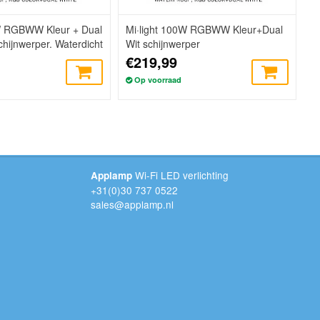
W RGBWW Kleur + Dual
Mi·light 100W RGBWW Kleur+Dual
hijnwerper. Waterdicht
Wit schijnwerper
€219,99
Op voorraad
Wi-Fi LED verlichting
Applamp
+31(0)30 737 0522
sales@applamp.nl