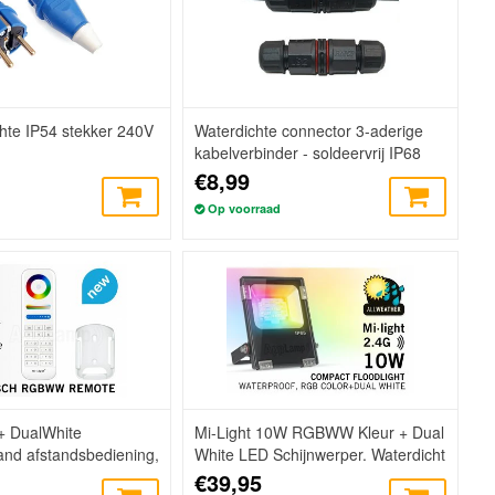
hte IP54 stekker 240V
Waterdichte connector 3-aderige
kabelverbinder - soldeervrij IP68
€8,99
Op voorraad
+ DualWhite
Mi-Light 10W RGBWW Kleur + Dual
nd afstandsbediening,
White LED Schijnwerper. Waterdicht
, 2xAAA
IP65
€39,95