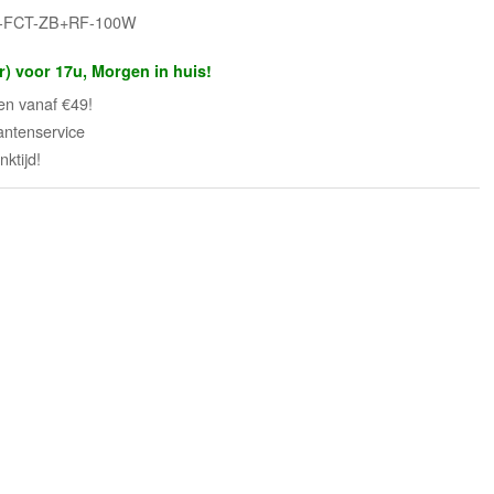
FL-FCT-ZB+RF-100W
r) voor 17u, Morgen in huis!
en vanaf €49!
antenservice
ktijd!