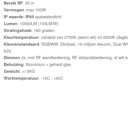
: 30 m
Bereik
RF
: max 100W
Vermogen
:
spatwaterdicht
IP waarde
IP65
: 10000LM
(100LM/W)
Lumen
: 160 graden
Stralingshoek
: variabel van 2700K (warm wit) tot 6500K (dagli
Kleurtemperatuur
: RGBWW, Dimbaar, 16 miljoen kleuren, Dual Wh
Kleurenstandaard
licht
Ja, met RF wandbediening, RF afstandsbediening, of wifi b
Dimmen
: Aluminium + gehard glas
Behuizing
: +/-5KG
Gewicht
: -10C - +40C
Werktemperatuur