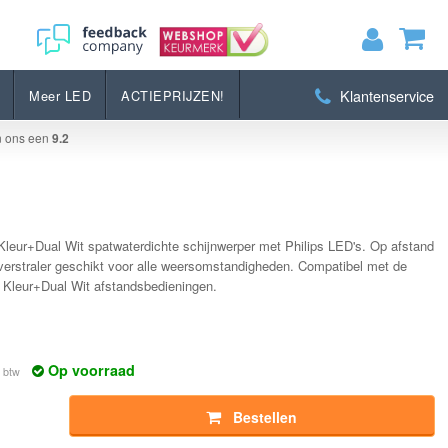
Bestellen
Klantenservice
Meer LED
ACTIEPRIJZEN!
MIJN WINKELWAGEN
0
Artikelen)
n ons een
9.2
BEKIJKEN
BESTELLEN
ur+Dual Wit spatwaterdichte schijnwerper met Philips LED's. Op afstand
rstraler geschikt voor alle weersomstandigheden. Compatibel met de
n Kleur+Dual Wit afstandsbedieningen.
Op voorraad
. btw
Bestellen