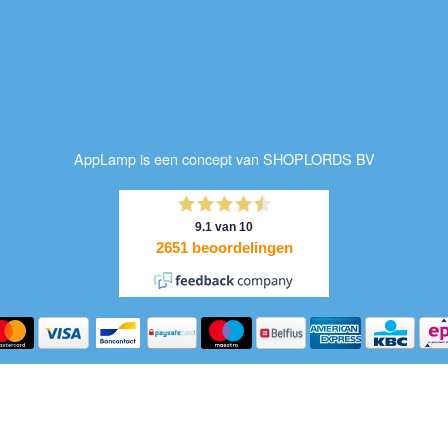
AppLamp is een concept van SHOPLORDS BV