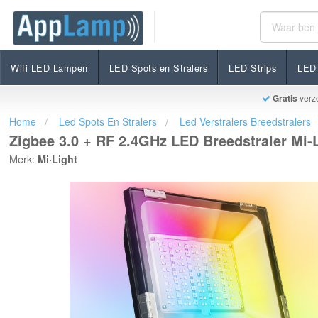
Zigbee 3.0 + RF 2.4GHz LED Breedstraler Mi-Light
€229,99
Op voorraad
Incl. btw
Wifi LED Lampen
LED Spots en Stralers
LED Strips
LED 
Gratis
verz
Home
Led Spots En Stralers
Led Verstralers Breedstralers
Zigbee 3.0 + RF 2.4GHz LED Breedstraler Mi
Merk:
Mi·Light