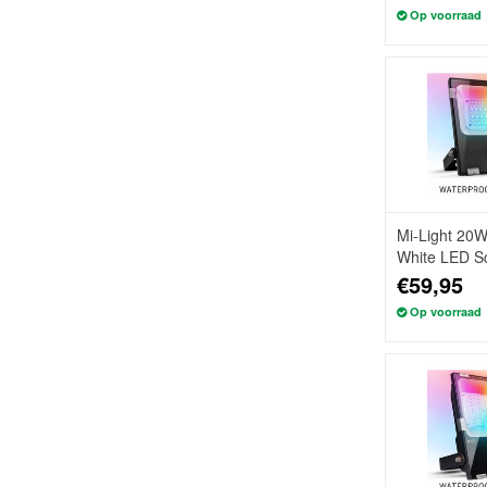
Op voorraad
Mi-Light 20
White LED Sc
IP65
€59,95
Op voorraad