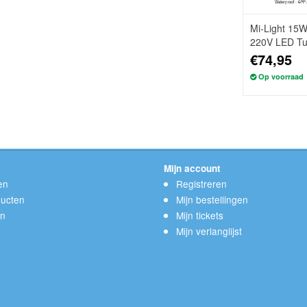
Mi-Light 15
220V LED Tui
€74,95
Op voorraad
Mijn account
en
Registreren
ucten
Mijn bestellingen
en
Mijn tickets
Mijn verlanglijst