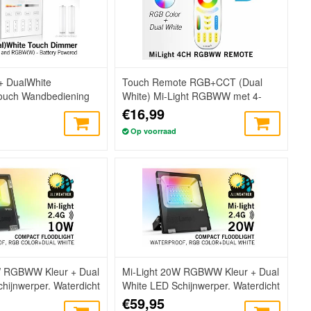
+ DualWhite
Touch Remote RGB+CCT (Dual
ouch Wandbediening
White) Mi-Light RGBWW met 4-
ones, RF, 2xAAA
kanalen
€16,99
Op voorraad
W RGBWW Kleur + Dual
Mi-Light 20W RGBWW Kleur + Dual
hijnwerper. Waterdicht
White LED Schijnwerper. Waterdicht
IP65
€59,95