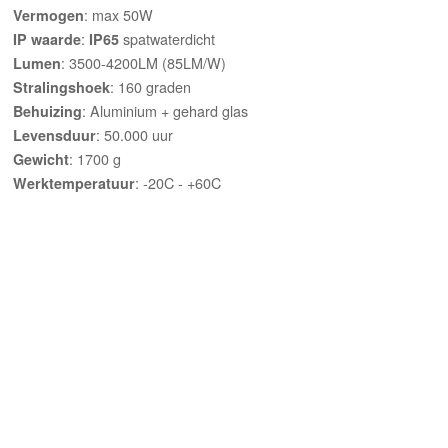
: max 50W
Vermogen
:
spatwaterdicht
IP waarde
IP65
: 3500-4200
LM (85LM/W)
Lumen
: 160 graden
Stralingshoek
: Aluminium + gehard glas
Behuizing
: 50.000 uur
Levensduur
: 1700 g
Gewicht
: -20C - +60C
Werktemperatuur