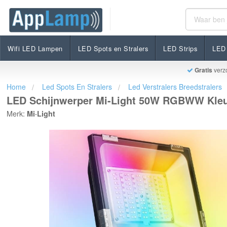
LED Schijnwerper Mi-Light 50W RGBWW Kleur + Dual
€142,99
Op voorraad
Incl. btw
Wifi LED Lampen
LED Spots en Stralers
LED Strips
LED 
Gratis
verz
Home
Led Spots En Stralers
Led Verstralers Breedstralers
LED Schijnwerper Mi-Light 50W RGBWW Kleur
Merk:
Mi·Light