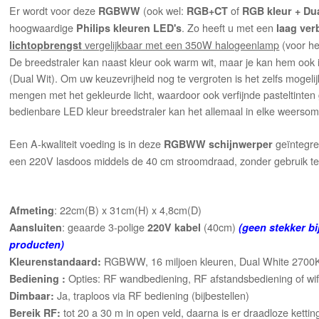
Er wordt voor deze
(ook wel:
of
RGBWW
RGB+CT
RGB kleur + Dua
hoogwaardige
. Zo heeft u met een
Philips kleuren LED's
laag ver
vergelijkbaar met een 350W halogeenlamp
(voor het
lichtopbrengst
De breedstraler kan naast kleur ook warm wit, maar je kan hem ook in
(Dual Wit). Om uw keuzevrijheid nog te vergroten is het zelfs mogelijk
mengen met het gekleurde licht, waardoor ook verfijnde pasteltint
bedienbare LED kleur breedstraler kan het allemaal in elke weerso
Een A-kwaliteit voeding is in deze
geïntegre
RGBWW schijnwerper
een 220V lasdoos middels de 40 cm stroomdraad, zonder gebruik 
: 22cm(B) x 31cm(H) x 4,8cm(D)
Afmeting
: geaarde 3-polige
(40cm)
Aansluiten
220V kabel
(geen stekker bi
producten)
RGBWW, 16 miljoen kleuren, Dual White 2700K 
Kleurenstandaard:
Opties: RF wandbediening, RF afstandsbediening of wif
Bediening :
Ja, traploos via RF bediening (bijbestellen)
Dimbaar:
tot 20 a 30 m in open veld, daarna is er draadloze kett
Bereik RF: