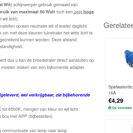
) schijnwerper gebruik gemaakt van
l Wit
toch een
zeer
bruik van maximaal 50 Watt
hoge
 wit licht).
Gerelate
stellen op een neutraler wit of koeler daglicht
 om met deze kleuren tuinstraler het witte licht te
en gecreëerd kunnen worden; Deze afstand
mstandigheid.
erd dus u kan de breedstraler direct aansluiten op
te moeten maken van een bijkomende adapter.
Spatwaterdic
16A
jgeleverd, wel verkrijgbaar, zie bijbehorende
€4,29
Op voorraad
tot 6500K, mengen van kleur en wit licht
i box met APP (bijbestellen)
ing communicatie van lamp naar lamp