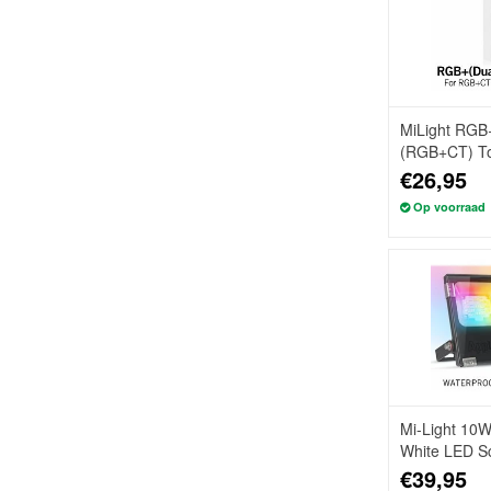
MiLight RGB
(RGB+CT) T
Opbouw, 4-z
€26,95
Op voorraad
Mi-Light 10
White LED Sc
IP65
€39,95