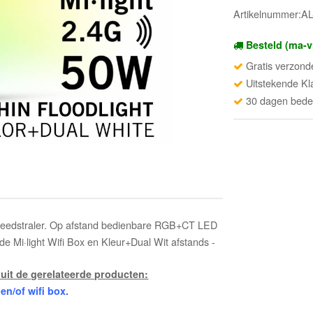
Artikelnummer:A
Besteld (ma-v
Gratis verzond
Uitstekende Kl
30 dagen beden
reedstraler. Op afstand bedienbare RGB+CT LED
e Mi·light Wifi Box en Kleur+Dual Wit afstands -
uit de gerelateerde producten:
n/of wifi box.