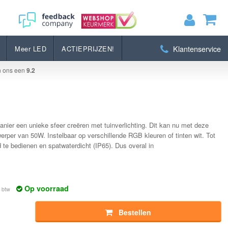
Bestellen
Klantenservice
Meer LED
ACTIEPRIJZEN!
MIJN WINKELWAGEN
0
Artikelen)
n ons een
9.2
BEKIJKEN
BESTELLEN
nier een unieke sfeer creëren met tuinverlichting. Dit kan nu met deze
erper van 50W. Instelbaar op verschillende RGB kleuren of tinten wit. Tot
 te bedienen en spatwaterdicht (IP65). Dus overal in
Op voorraad
. btw
Bestellen