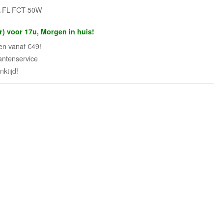
L-FL-FCT-50W
r) voor 17u, Morgen in huis!
en vanaf €49!
antenservice
ktijd!