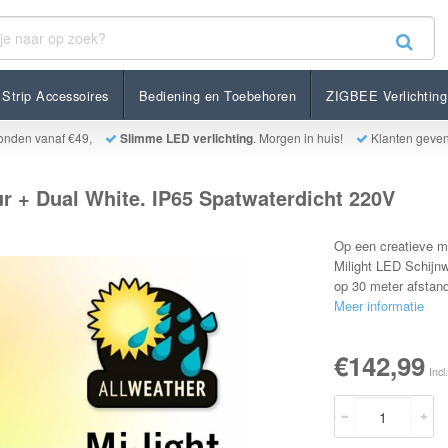
 White. IP65 Spatwaterdicht 220V
Strip Accessoires
Bediening en Toebehoren
ZIGBEE Verlichting
onden vanaf €49,
Slimme LED verlichting
. Morgen in huis!
Klanten geve
 + Dual White. IP65 Spatwaterdicht 220V
Op een creatieve ma
Milight LED Schijnw
op 30 meter afstand
Meer informatie
€142,99
Incl