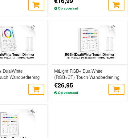
€16,99
Op voorraad
+ DualWhite
MiLight RGB+ DualWhite
ouch Wandbediening
(RGB+CT) Touch Wandbediening
ones, RF, 2xAAA
Opbouw, 4-zones, RF, 2xAAA
€26,95
Op voorraad