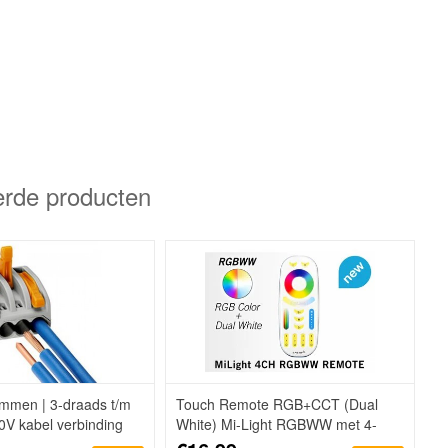
erde producten
mmen | 3-draads t/m
Touch Remote RGB+CCT (Dual
0V kabel verbinding
White) Mi-Light RGBWW met 4-
kanalen