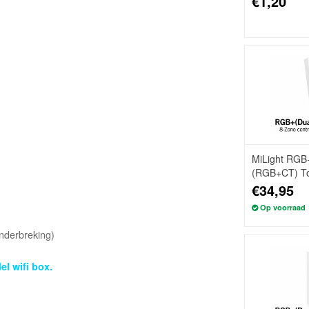
€1,20
MiLight RGB
(RGB+CT) T
Opbouw, 8-z
€34,95
Op voorraad
onderbreking)
el wifi box.