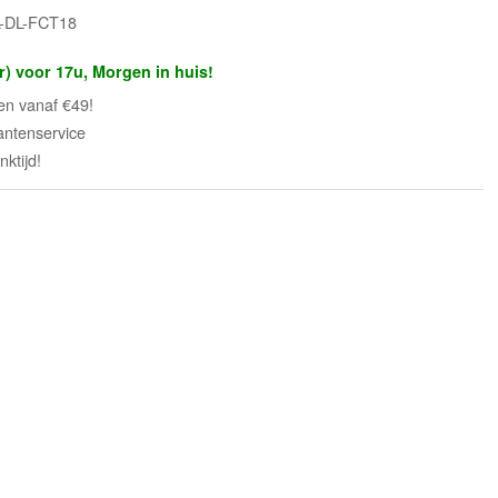
L-DL-FCT18
r) voor 17u, Morgen in huis!
en vanaf €49!
antenservice
ktijd!