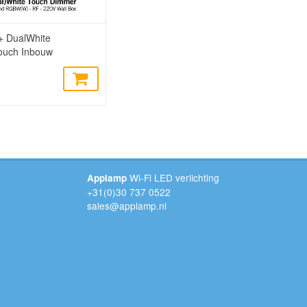
+ DualWhite
ouch Inbouw
g, 4-zones, RF, 220V
Wi-Fi LED verlichting
Applamp
+31(0)30 737 0522
sales@applamp.nl