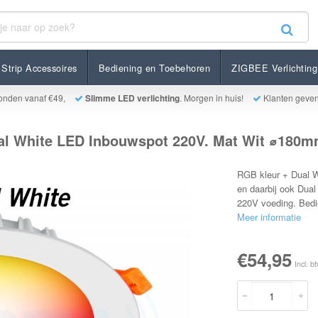
e LED Inbouwspot 220V. Mat Wit ⌀180mm
Strip Accessoires
Bediening en Toebehoren
ZIGBEE Verlichting
onden vanaf €49,
Slimme LED verlichting
. Morgen in huis!
Klanten geve
al White LED Inbouwspot 220V. Mat Wit ⌀180
RGB kleur + Dual W
en daarbij ook Dual
220V voeding. Bedi
Meer informatie
€54,95
Incl. b