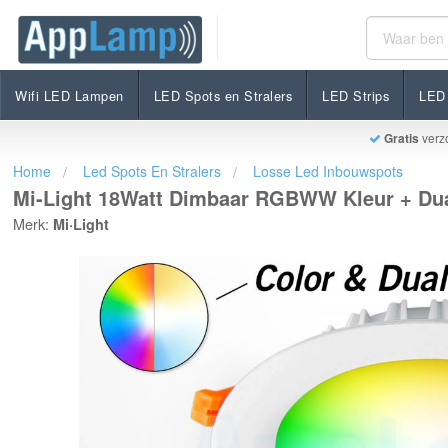
Mi-Light 18Watt Dimbaar RGBWW Kleur + Dual Whit
€54,95
Op voorraad
Incl. btw
Wifi LED Lampen
LED Spots en Stralers
LED Strips
LED 
Gratis
verz
Home
Led Spots En Stralers
Losse Led Inbouwspots
Mi-Light 18Watt Dimbaar RGBWW Kleur + Du
Merk:
Mi·Light