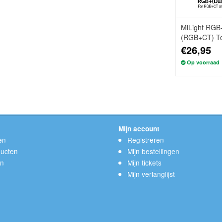
MiLight RGB
(RGB+CT) T
wandbedienin
€26,95
Op voorraad
Mijn account
en
Registreren
ucten
Mijn bestellingen
en
Mijn tickets
Mijn verlanglijst