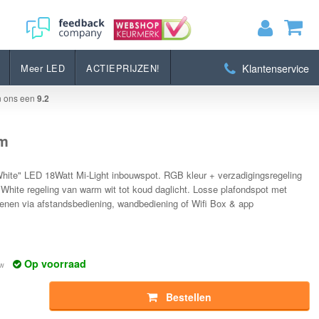
Bestellen
Klantenservice
Meer LED
ACTIEPRIJZEN!
MIJN WINKELWAGEN
0
Artikelen)
n ons een
9.2
BEKIJKEN
BESTELLEN
mm
hite" LED 18Watt Mi-Light inbouwspot. RGB kleur + verzadigingsregeling
 White regeling van warm wit tot koud daglicht. Losse plafondspot met
enen via afstandsbediening, wandbediening of Wifi Box & app
Op voorraad
tw
Bestellen