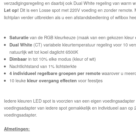
verzadigingsregeling en daarbij ook Dual White regeling van warm wi
Dit is een Losse spot met 220V voeding en zonder remote. 
Let op!
lichtplan verder uitbreiden als u een afstandsbediening of wifibox hee
van de RGB kleurkeuze (maak van een gekozen kleur e
Saturatie
(CT) variabele kleurtemperatuur regeling voor 10 ve
Dual White
natuurlijk wit tot koel daglicht 6500K
in tot 10% elke modus (kleur of wit)
Dimbaar
Nachtlichtstand van 1% lichtsterkte
waarover u meerd
4 individueel regelbare groepen per remote
10 leuke
voor feestjes
kleur overgang effecten
Iedere kleuren LED spot is voorzien van een eigen voedingsadapter
voedingsadapter van iedere spot gemakkelijk en individueel aan op 
voedingsadapter.
Afmetingen: