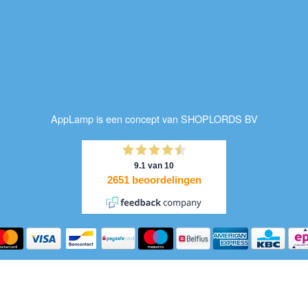
AppLamp is een concept van SHOPLORDS BV