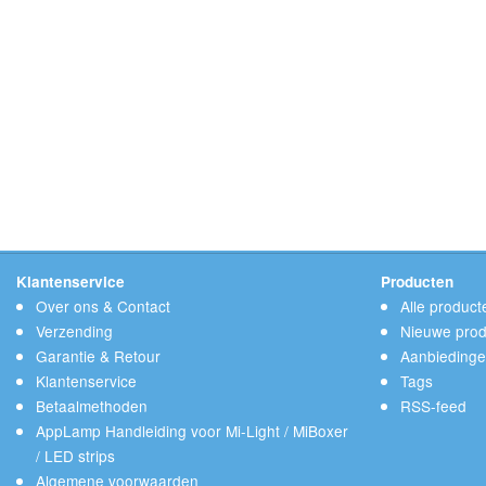
Klantenservice
Producten
Over ons & Contact
Alle product
Verzending
Nieuwe prod
Garantie & Retour
Aanbieding
Klantenservice
Tags
Betaalmethoden
RSS-feed
AppLamp Handleiding voor Mi-Light / MiBoxer
/ LED strips
Algemene voorwaarden