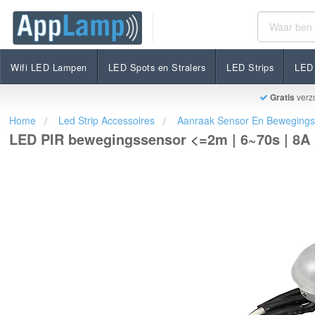
LED PIR bewegingssensor <=2m | 6~70s | 8A 12V-2
€19,95
Incl. btw
Wifi LED Lampen
LED Spots en Stralers
LED Strips
LED 
Gratis
verz
Home
Led Strip Accessoires
Aanraak Sensor En Beweging
LED PIR bewegingssensor <=2m | 6~70s | 8A