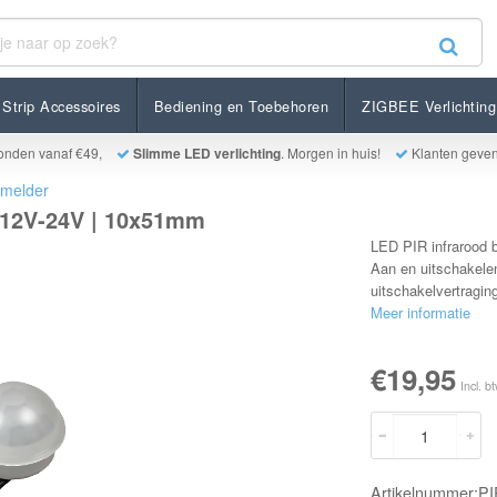
4V | 10x51mm
Strip Accessoires
Bediening en Toebehoren
ZIGBEE Verlichting
onden vanaf €49,
Slimme LED verlichting
. Morgen in huis!
Klanten geve
smelder
 12V-24V | 10x51mm
LED PIR infrarood 
Aan en uitschakelen
uitschakelvertragin
Meer informatie
€19,95
Incl. b
Artikelnummer:P