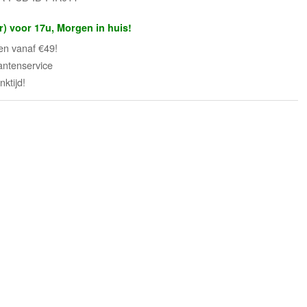
r) voor 17u, Morgen in huis!
en vanaf €49!
antenservice
ktijd!