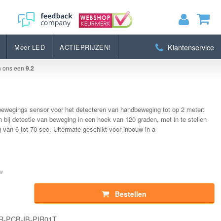
Bestellen
Klantenservice
Meer LED
ACTIEPRIJZEN!
MIJN WINKELWAGEN
0
Artikelen)
n ons een
9.2
BEKIJKEN
BESTELLEN
bewegings sensor voor het detecteren van handbeweging tot op 2 meter:
 bij detectie van beweging in een hoek van 120 graden, met in te stellen
g van 6 tot 70 sec. Uitermate geschikt voor inbouw in a
tw
Bestellen
IR-PCB-IB-PIR01T