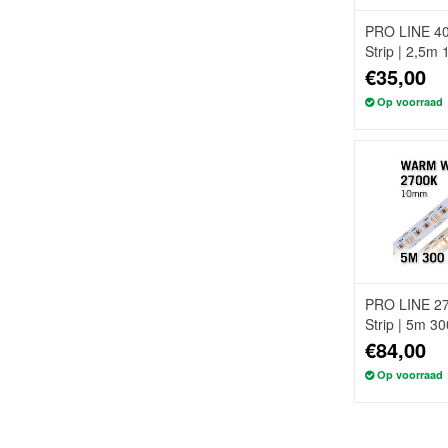
PRO LINE 40
Strip | 2,5m
2216 24V Los
€35,00
Op voorraad
PRO LINE 27
Strip | 5m 3
24V Losse St
€84,00
Op voorraad