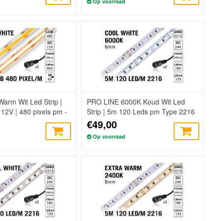
Op voorraad
arm Wit Led Strip |
PRO LINE 6000K Koud Wit Led
2V | 480 pixels pm -
Strip | 5m 120 Leds pm Type 2216
24V Losse Strip
€49,00
Op voorraad