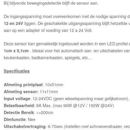
Bij blijvende bewegingsdetectie blijft de sensor aan.
De ingangsspanning moet overeenkomen met de nodige spanning die
liggen. De geschakelde uitgangsspanning blijft hetzelfde v
12 en 24V
aan op een adapter of voeding van 12 a 24 Volt.
Deze sensor kan gemakkelijk ingebouwd worden in een LED profiel 
. Ideaal voor het automatisch aan -en uitschakelen van l
1cm x 5,1cm
keukenkasten, badkamerkasten, spiegels, etc...
Specificaties
: 10x51mm
Afmeting printplaat
11x11mm
Afmeting sensor:
: 12-24VDC (geen wisselspanning maar gelijkstroom).
Input voltage
: 8A Max. (max 96W @12V / 192W @24V)
Belastbaarheid
: <=200cm
Detectie Bereik
: Nee
Dimfunctie
: 6-70sec
Uitschakelvertraging
(instellen met schroevendraaier, rech