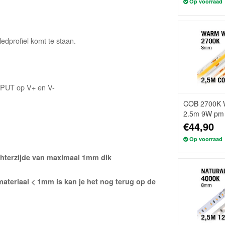
Op voorraad
ledprofiel komt te staan.
INPUT op V+ en V-
COB 2700K W
2.5m 9W pm 1
Losse Strip
€44,90
Op voorraad
achterzijde van maximaal 1mm dik
materiaal < 1mm is kan je het nog terug op de