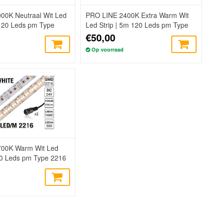
00K Neutraal Wit Led
PRO LINE 2400K Extra Warm Wit
 120 Leds pm Type
Led Strip | 5m 120 Leds pm Type
se Strip
2216 24V Losse Strip
€50,00
Op voorraad
00K Warm Wit Led
00 Leds pm Type 2216
rip