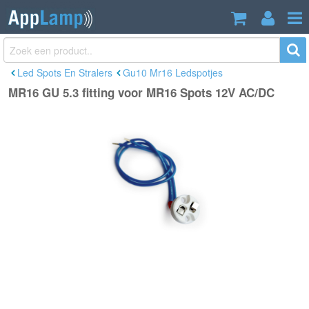
MR16 GU 5.3 fitting voor MR16 Spots
€1,50
12V AC/DC
Incl. btw
Led Spots En Stralers
Gu10 Mr16 Ledspotjes
MR16 GU 5.3 fitting voor MR16 Spots 12V AC/DC