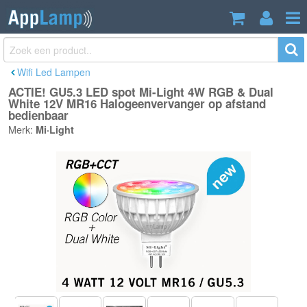
ACTIE! GU5.3 LED spot Mi-Light 4W
€16,50
RGB & Dual White 12V MR16
€17,95
Incl. btw
Halogeenvervanger op afstand
bedienbaar
Wifi Led Lampen
ACTIE! GU5.3 LED spot Mi-Light 4W RGB & Dual
White 12V MR16 Halogeenvervanger op afstand
bedienbaar
Merk:
Mi·Light