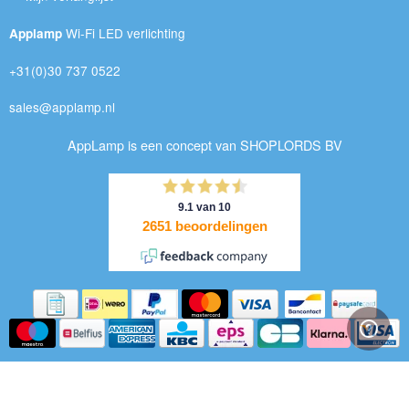
Wi-Fi LED verlichting
Applamp
+31(0)30 737 0522
sales@applamp.nl
AppLamp is een concept van SHOPLORDS BV