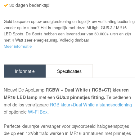
30 dagen bedenktijd!
Geld besparen op uw energierekening en tegelijk uw verlichting bediening
zonder op te staan? Het is mogelijk met deze Mi-light GU5.3 / MR16
LED Spots. De Spots hebben een levensduur van 50.000+ uren en zijn
met 4 Watt zeer energiezuinig. Volledig dimbaar
Meer informatie
Informatie
Specificaties
Nieuw! De AppLamp
+
RGBW
Dual White
( RGB+CT) kleuren
met een
Te bedienen
MR16 LED lamp
GU5.3 pinnetjes fitting.
met de los verkrijgbare
RGB kleur+Dual White afstandsbediening
of optionele
Wi-Fi Box
.
Perfecte kleurrijke vervanger voor bijvoorbeeld halogeenspotjes
die op een 12Volt trafo werken in MR16 armaturen met pinnetjes