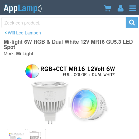
Mi-light 6W RGB & Dual White 12V
€22,95
MR16 GU5.3 LED Spot
Incl. btw
Wifi Led Lampen
Mi-light 6W RGB & Dual White 12V MR16 GU5.3 LED
Spot
Merk:
Mi·Light