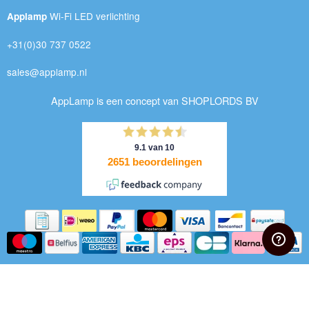
Wi-Fi LED verlichting
Applamp
+31(0)30 737 0522
sales@applamp.nl
AppLamp is een concept van SHOPLORDS BV