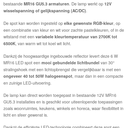
bestaande
. De lamp werkt op
MR16 GU5.3 armaturen
12V
.
wisselspanning of gelijkspanning (AC/DC)
De spot kan worden ingesteld op
, op
elke gewenste RGB-kleur
een combinatie van kleur en wit voor zachte pastelkleuren, of in de
witstand met een
variabele kleurtemperatuur van 2700K tot
, van warm wit tot koel wit licht.
6500K
Dankzij de hoogwaardige ingebouwde reflector levert deze 6 W
MR16 LED spot een
van 30°
mooi gebundelde lichtbundel
stralingshoek met een lichtopbrengst die vergelijkbaar is met een
, maar dan in een compacte
ongeveer 40 tot 50W halogeenspot
en zuinige LED-uitvoering.
De lamp kan direct worden toegepast in bestaande 12V MR16
GU5.3 installaties en is geschikt voor uiteenlopende toepassingen
zoals woonruimtes, keukens, winkels en horeca, waar flexibiliteit in
licht en sfeer gewenst is.
Dankzij de efficiënte LED-technologie combineert deze spot een