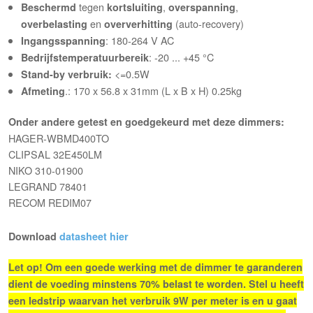
tegen
,
,
Beschermd
kortsluiting
overspanning
en
(auto-recovery)
overbelasting
oververhitting
: 180-264 V AC
Ingangsspanning
: -20 ... +45 °C
Bedrijfstemperatuurbereik
<=0.5W
Stand-by verbruik:
.: 170 x 56.8 x 31mm (L x B x H) 0.25kg
Afmeting
Onder andere getest en goedgekeurd met deze dimmers:
HAGER-WBMD400TO
CLIPSAL 32E450LM
NIKO 310-01900
LEGRAND 78401
RECOM REDIM07
Download
datasheet hier
Let op! Om een goede werking met de dimmer te garanderen
dient de voeding minstens 70% belast te worden. Stel u heeft
een ledstrip waarvan het verbruik 9W per meter is en u gaat