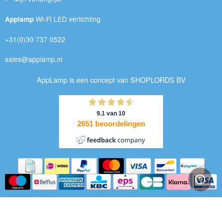
Wi-Fi LED verlichting
Applamp
+31(0)30 737 0522
sales@applamp.nl
AppLamp is een concept van SHOPLORDS BV