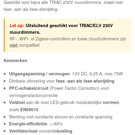
Geschikt voor bijna alle TRIAC 230V muurdimmers, zowel met
fase -aan als fase-afsnijding.
Let op:
Uitsluitend geschikt voor TRIAC/ELV 230V
muurdimmers.
RF-, WiFi- of Zigbee-controllers en losse (touch)dimmers zijn
compatibel
niet
Kenmerken
: 12V DC, 6.25 A, max 75W
Uitgangspanning / vermogen
Dimbare uitvoering voor
fase -aan als fase-afsnijding
(Power Factor Correction) voor
PFC-schakelcircuit
vermogensfactorcorrectie
aan de voor LED-gebruik noodzakelijke
,
Voldoet
normen
zoals
EN55015
Werking met constante stroom en constante spanning
: >=83%
Energie-efficiëntie
convectie
Ventilatorloze
koeling