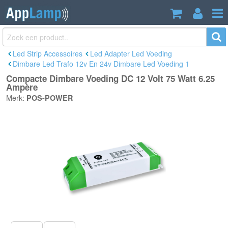
Compacte Dimbare Voeding DC 12 Volt
€58,40
75 Watt 6.25 Ampère
Incl. btw
Led Strip Accessoires
Led Adapter Led Voeding
Dimbare Led Trafo 12v En 24v Dimbare Led Voeding 1
Compacte Dimbare Voeding DC 12 Volt 75 Watt 6.25
Ampère
Merk:
POS-POWER