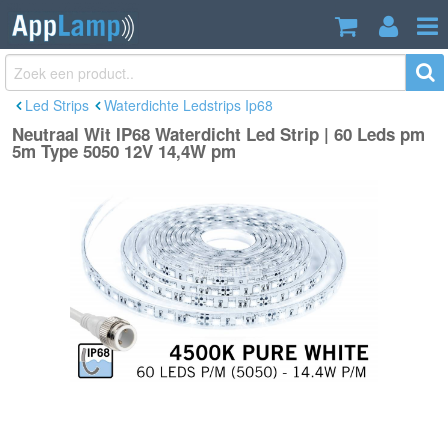
Neutraal Wit IP68 Waterdicht Led Strip |
€69,95
60 Leds pm 5m Type 5050 12V 14,4W
€79,99
Incl. btw
pm
Led Strips
Waterdichte Ledstrips Ip68
Neutraal Wit IP68 Waterdicht Led Strip | 60 Leds pm
5m Type 5050 12V 14,4W pm