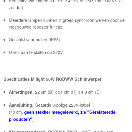
Bediening via Zigbee 3.0, RF 2.4GHz of DMX (met DMX512-
zender)
Meerdere lampen kunnen in groep synchroon werken door de
ingebouwde repeater functie.
Geschikt voor buiten (IP65)
Direct aan te sluiten op 220V
Specificaties Milight 50W RGBWW Schijnwerper
22 cm (B) x 31 cm (H) x 4,8 cm (D)
Afmetingen:
Geaarde 3-polige 220V-kabel
Aansluiting:
(40 cm,
geen stekker meegeleverd; zie "Gerelateerde
)
producten"
RGBWW (RGB + CCT), 16 miljoen