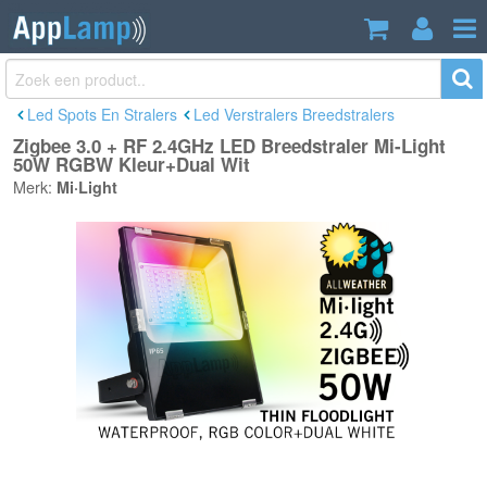
Zigbee 3.0 + RF 2.4GHz LED
€149,00
Breedstraler Mi-Light 50W RGBW
Incl. btw
Kleur+Dual Wit
Led Spots En Stralers
Led Verstralers Breedstralers
Zigbee 3.0 + RF 2.4GHz LED Breedstraler Mi-Light
50W RGBW Kleur+Dual Wit
Merk:
Mi·Light