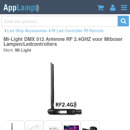
Mi-Light DMX 512 Antenne RF 2.4GHZ
€17,95
voor Miboxer Lampen/Ledcontrollers
Incl. btw
Led Strip Accessoires
Rf Led Controller Rf Remote
Mi-Light DMX 512 Antenne RF 2.4GHZ voor Miboxer
Lampen/Ledcontrollers
Merk:
Mi·Light