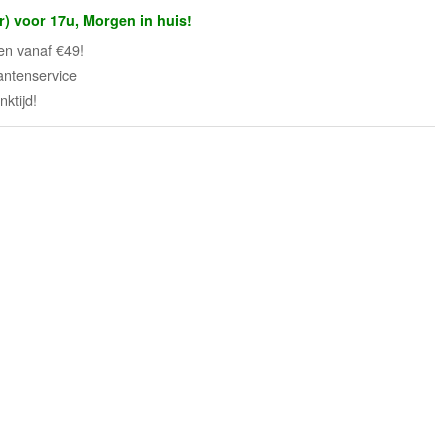
r) voor 17u, Morgen in huis!
en vanaf €49!
antenservice
ktijd!