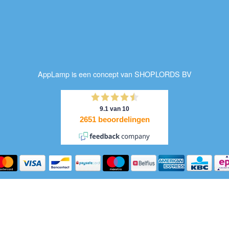
AppLamp is een concept van SHOPLORDS BV