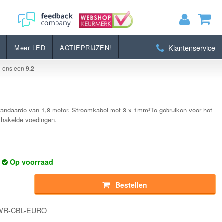
Bestellen
Klantenservice
Meer LED
ACTIEPRIJZEN!
MIJN WINKELWAGEN
0
Artikelen)
n ons een
9.2
BEKIJKEN
BESTELLEN
randaarde van 1,8 meter. Stroomkabel met 3 x 1mm²Te gebruiken voor het
chakelde voedingen.
Op voorraad
Bestellen
PWR-CBL-EURO