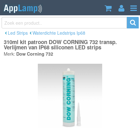
310ml kit patroon DOW CORNING 732
€24,95
transp. Verlijmen van IP68 siliconen LED
Incl. btw
strips
Led Strips
Waterdichte Ledstrips Ip68
310ml kit patroon DOW CORNING 732 transp.
Verlijmen van IP68 siliconen LED strips
Merk:
Dow Corning 732