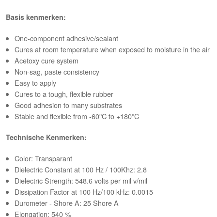
Basis kenmerken:
One-component adhesive/sealant
Cures at room temperature when exposed to moisture in the air
Acetoxy cure system
Non-sag, paste consistency
Easy to apply
Cures to a tough, flexible rubber
Good adhesion to many substrates
Stable and flexible from -60ºC to +180ºC
Technische Kenmerken:
Color: Transparant
Dielectric Constant at 100 Hz / 100Khz: 2.8
Dielectric Strength: 548.6 volts per mil v/mil
Dissipation Factor at 100 Hz/100 kHz: 0.0015
Durometer - Shore A: 25 Shore A
Elongation: 540 %