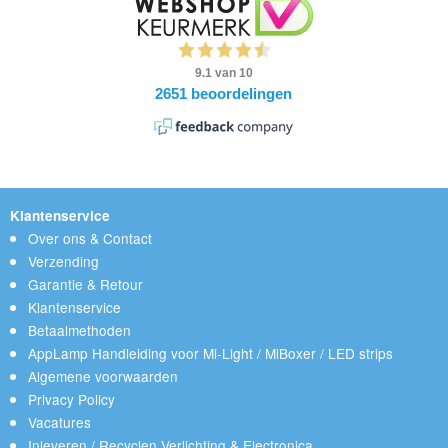
Klantenservice
Over ons & Contact
Verzending
Garantie & Retour
Klantenservice
Betaalmethoden
AppLamp Handleiding voor Mi-Light / MiBoxer / LED strips
Algemene voorwaarden
Privacy Policy
Vacatures
Inleveren / Recyclen Verlichting & Electronica