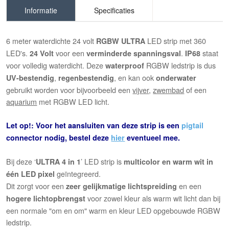
Informatie
Specificaties
6 meter waterdichte 24 volt
LED strip met 360
RGBW
ULTRA
LED's.
voor een
.
staat
24 Volt
verminderde spanningsval
IP68
voor volledig waterdicht. Deze
RGBW ledstrip is dus
waterproof
,
, en kan ook
UV-bestendig
regenbestendig
onderwater
gebruikt worden voor bijvoorbeeld een
vijver
,
zwembad
of een
aquarium
met RGBW LED licht.
Let op!: Voor het aansluiten van deze strip is een
pigtail
connector nodig, bestel deze
hier
eventueel mee.
Bij deze ‘
’ LED strip is
ULTRA
4 in 1
multicolor en warm wit in
geïntegreerd.
één LED pixel
Dit zorgt voor een
en een
zeer gelijkmatige lichtspreiding
voor zowel kleur als warm wit licht dan bij
hogere lichtopbrengst
een normale "om en om" warm en kleur LED opgebouwde RGBW
ledstrip.