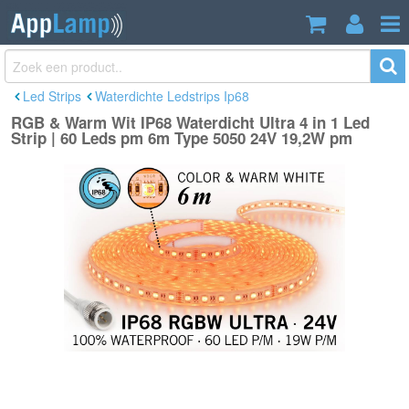
RGB & Warm Wit IP68 Waterdicht Ultra
€144,95
4 in 1 Led Strip | 60 Leds pm 6m Type
€169,95
Incl. btw
5050 24V 19,2W pm
Led Strips
Waterdichte Ledstrips Ip68
RGB & Warm Wit IP68 Waterdicht Ultra 4 in 1 Led
Strip | 60 Leds pm 6m Type 5050 24V 19,2W pm