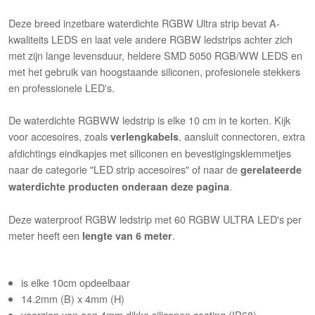
Deze breed inzetbare waterdichte RGBW Ultra strip bevat A-
kwaliteits LEDS en laat vele andere RGBW ledstrips achter zich
met zijn lange levensduur, heldere SMD 5050 RGB/WW LEDS en
met het gebruik van hoogstaande siliconen, profesionele stekkers
en professionele LED's.
De waterdichte RGBWW ledstrip is elke 10 cm in te korten. Kijk
voor accesoires, zoals
, aansluit connectoren, extra
verlengkabels
afdichtings eindkapjes met siliconen en bevestigingsklemmetjes
naar de categorie "LED strip accesoires" of naar de
gerelateerde
.
waterdichte producten onderaan deze pagina
Deze waterproof RGBW ledstrip met 60 RGBW ULTRA LED's per
meter heeft een
.
lengte van 6 meter
is elke 10cm opdeelbaar
14.2mm (B) x 4mm (H)
voorzien van een 4mm dikke siliconen coating (IP68)