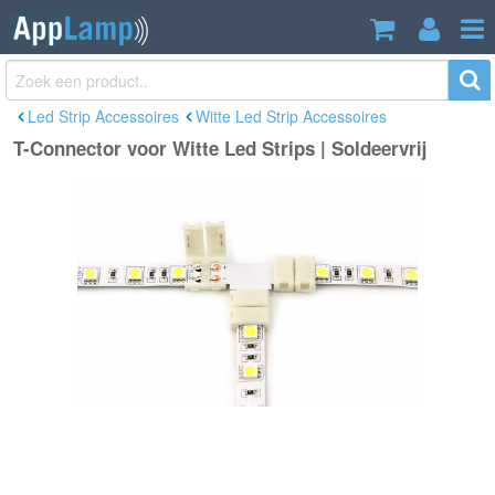
T-Connector voor Witte Led Strips |
€3,65
Soldeervrij
Incl. btw
Led Strip Accessoires
Witte Led Strip Accessoires
T-Connector voor Witte Led Strips | Soldeervrij