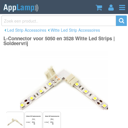
L-Connector voor 5050 en 3528 Witte
€2,95
Led Strips | Soldeervrij
Incl. btw
Led Strip Accessoires
Witte Led Strip Accessoires
L-Connector voor 5050 en 3528 Witte Led Strips |
Soldeervrij