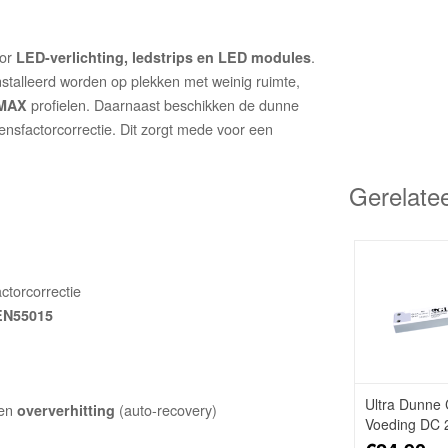
or
.
LED-verlichting, ledstrips en LED modules
talleerd worden op plekken met weinig ruimte,
profielen. Daarnaast beschikken de dunne
MAX
sfactorcorrectie. Dit zorgt mede voor een
Gerelate
ctorcorrectie
EN55015
Ultra Dunne 
en
(auto-recovery)
oververhitting
Voeding DC 