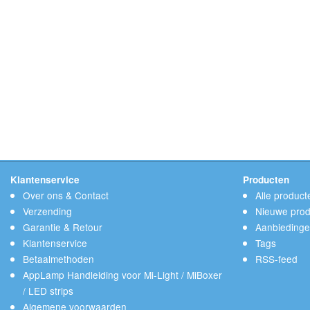
Klantenservice
Producten
Over ons & Contact
Alle product
Verzending
Nieuwe prod
Garantie & Retour
Aanbieding
Klantenservice
Tags
Betaalmethoden
RSS-feed
AppLamp Handleiding voor Mi-Light / MiBoxer
/ LED strips
Algemene voorwaarden