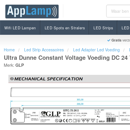
Ultra Dunne Constant Voltage Voeding DC 24 Volt 75
€34,00
Op voorraad
Incl. btw
Wifi LED Lampen
LED Spots en Stralers
LED Strips
LED 
Gratis
verz
Home
Led Strip Accessoires
Led Adapter Led Voeding
Ultra Dunne Constant Voltage Voeding DC 24 
Merk:
GLP