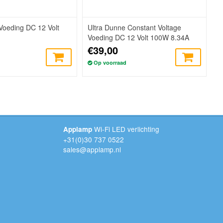
Voeding DC 12 Volt
Ultra Dunne Constant Voltage
Voeding DC 12 Volt 100W 8.34A
€39,00
Op voorraad
Wi-Fi LED verlichting
Applamp
+31(0)30 737 0522
sales@applamp.nl