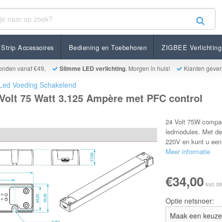
 Watt 3.125 Ampère met PFC control
Strip Accessoires
Bediening en Toebehoren
ZIGBEE Verlichting
onden vanaf €49,
Slimme LED verlichting
. Morgen in huis!
Klanten geve
Led Voeding Schakelend
Volt 75 Watt 3.125 Ampère met PFC control
24 Volt 75W compact
ledmodules. Met de
220V en kunt u een
Meer informatie
€34,00
Incl. b
Optie netsnoer: