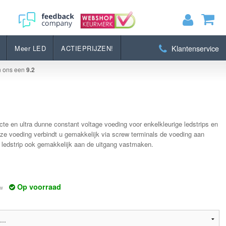
Bestellen
Klantenservice
Meer LED
ACTIEPRIJZEN!
MIJN WINKELWAGEN
0
Artikelen)
n ons een
9.2
BEKIJKEN
BESTELLEN
e en ultra dunne constant voltage voeding voor enkelkleurige ledstrips en
ze voeding verbindt u gemakkelijk via screw terminals de voeding aan
 ledstrip ook gemakkelijk aan de uitgang vastmaken.
Op voorraad
tw