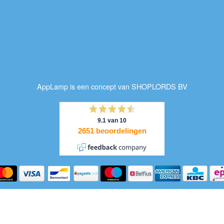
AppLamp is een concept van SHOPLORDS BV