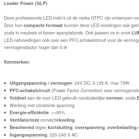
Leader Power (GLP)
Deze professionele LED-trafo's uit de reeks GTPC zijn ontworpen vo
Door hun
kunnen deze LED-voedingen ook geïns
compacte formaat
zoals in meubels of boven spanplafonds. Ook passen ze in onze
LU
LED-netvoedingen ook over een PFC-schakelcircuit voor de vermogen
vermogensfactor hoger dan 0.9!
Kenmerken:
: 24V DC, 3.125 A, max 75W
Uitgangspanning / vermogen
(Power Factor Correction) voor vermogensfa
PFC-schakelcircuit
aan de voor LED-gebruik noodzakelijke
, zoals
Voldoet
normen
Werking met constante spanning
: >=90%
Energie-efficiëntie
convectie
Ventilatorloze
koeling
tegen
,
,
Beschermd
kortsluiting
overspanning
overbelasting
: 220-240 V AC
Ingangsspanning