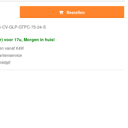
Bestellen
PS-CV-GLP-GTPC-75-24-S
r) voor 17u, Morgen in huis!
en vanaf €49!
antenservice
ktijd!