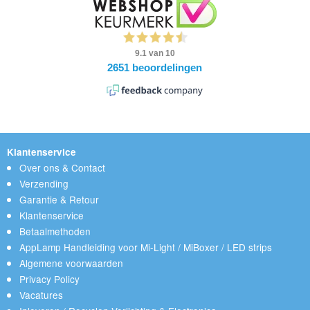
Klantenservice
Over ons & Contact
Verzending
Garantie & Retour
Klantenservice
Betaalmethoden
AppLamp Handleiding voor Mi-Light / MiBoxer / LED strips
Algemene voorwaarden
Privacy Policy
Vacatures