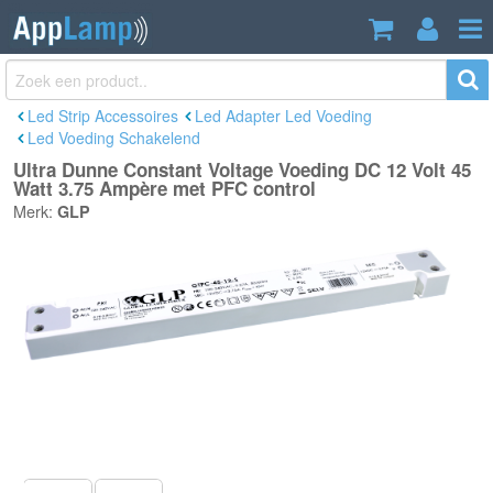
Ultra Dunne Constant Voltage Voeding
€24,90
DC 12 Volt 45 Watt 3.75 Ampère met
Incl. btw
PFC control
Led Strip Accessoires
Led Adapter Led Voeding
Led Voeding Schakelend
Ultra Dunne Constant Voltage Voeding DC 12 Volt 45
Watt 3.75 Ampère met PFC control
Merk:
GLP