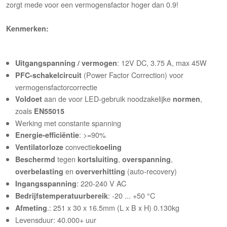
zorgt mede voor een vermogensfactor hoger dan 0.9!
Kenmerken:
: 12V DC, 3.75 A, max 45W
Uitgangspanning / vermogen
(Power Factor Correction) voor
PFC-schakelcircuit
vermogensfactorcorrectie
aan de voor LED-gebruik noodzakelijke
,
Voldoet
normen
zoals
EN55015
Werking met constante spanning
: >=90%
Energie-efficiëntie
convectie
Ventilatorloze
koeling
tegen
,
,
Beschermd
kortsluiting
overspanning
en
(auto-recovery)
overbelasting
oververhitting
: 220-240 V AC
Ingangsspanning
: -20 ... +50 °C
Bedrijfstemperatuurbereik
.: 251 x 30 x 16.5mm (L x B x H) 0.130kg
Afmeting
Levensduur: 40.000+ uur