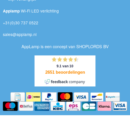
Wi-Fi LED verlichting
Applamp
+31(0)30 737 0522
sales@applamp.nl
AppLamp is een concept van SHOPLORDS BV