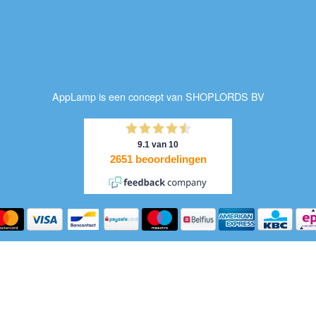
AppLamp is een concept van SHOPLORDS BV