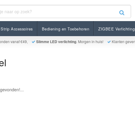
Strip Accessoires
Bediening en Toebehoren
ZIGBEE Verlichting
onden vanaf €49,
Slimme LED verlichting
. Morgen in huis!
Klanten geve
el
gevonden!...