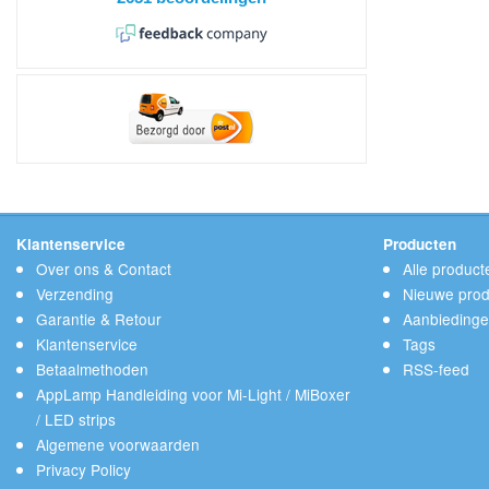
Klantenservice
Producten
Over ons & Contact
Alle product
Verzending
Nieuwe prod
Garantie & Retour
Aanbieding
Klantenservice
Tags
Betaalmethoden
RSS-feed
AppLamp Handleiding voor Mi-Light / MiBoxer
/ LED strips
Algemene voorwaarden
Privacy Policy