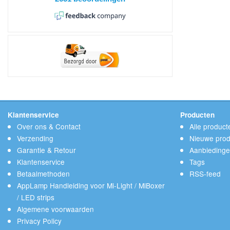
Klantenservice
Producten
Over ons & Contact
Alle product
Verzending
Nieuwe prod
Garantie & Retour
Aanbieding
Klantenservice
Tags
Betaalmethoden
RSS-feed
AppLamp Handleiding voor Mi-Light / MiBoxer
/ LED strips
Algemene voorwaarden
Privacy Policy