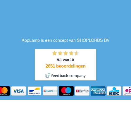
AppLamp is een concept van SHOPLORDS BV