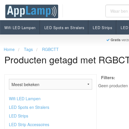
Wifi LED Lampen
LED Spots en Stralers
LED Strips
LED 
Gratis
verz
Home
Tags
RGBCTT
Producten getagd met RGBC
Filters:
Geen producten 
Wifi LED Lampen
LED Spots en Stralers
LED Strips
LED Strip Accessoires