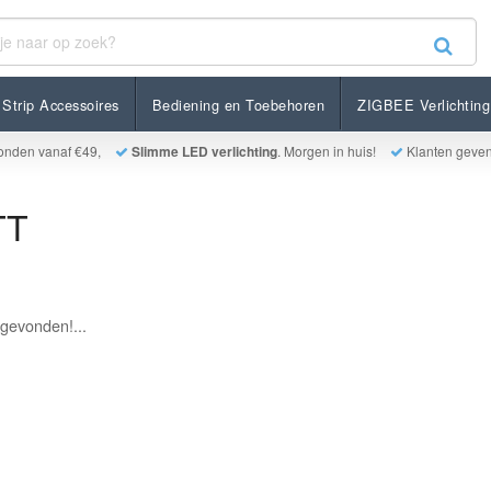
Strip Accessoires
Bediening en Toebehoren
ZIGBEE Verlichting
onden vanaf €49,
Slimme LED verlichting
. Morgen in huis!
Klanten geve
TT
gevonden!...